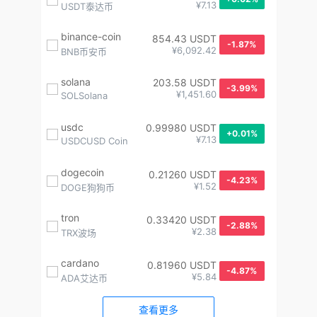
¥7.13
USDT泰达币
binance-coin
854.43 USDT
-1.87%
¥6,092.42
BNB币安币
solana
203.58 USDT
-3.99%
¥1,451.60
SOLSolana
usdc
0.99980 USDT
+0.01%
¥7.13
USDCUSD Coin
dogecoin
0.21260 USDT
-4.23%
¥1.52
DOGE狗狗币
tron
0.33420 USDT
-2.88%
¥2.38
TRX波场
cardano
0.81960 USDT
-4.87%
¥5.84
ADA艾达币
查看更多