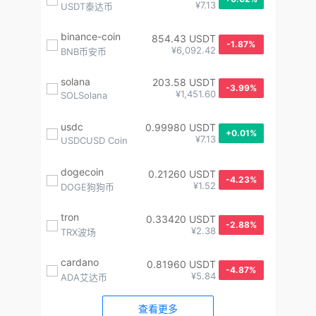
¥7.13
USDT泰达币
binance-coin
854.43 USDT
-1.87%
¥6,092.42
BNB币安币
solana
203.58 USDT
-3.99%
¥1,451.60
SOLSolana
usdc
0.99980 USDT
+0.01%
¥7.13
USDCUSD Coin
dogecoin
0.21260 USDT
-4.23%
¥1.52
DOGE狗狗币
tron
0.33420 USDT
-2.88%
¥2.38
TRX波场
cardano
0.81960 USDT
-4.87%
¥5.84
ADA艾达币
查看更多