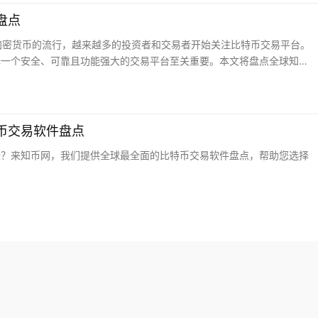
盘点
其他加密货币的流行，越来越多的投资者和交易者开始关注比特币交易平台。
择一个安全、可靠且功能强大的交易平台至关重要。本文将盘点全球知名
币软件，帮助您更好地进行数字货币交易与管理。
币交易软件盘点
些？来知币网，我们提供全球最全面的比特币交易软件盘点，帮助您选择