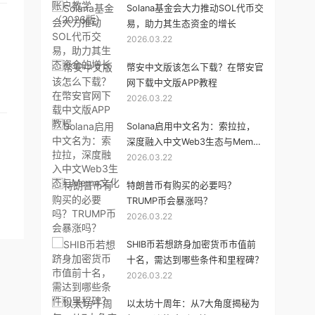
Solana基金会大力推动SOL代币交
易，助力其生态资金的增长
2026.03.22
幣安中文版该怎么下载？在幣安官
网下载中文版APP教程
2026.03.22
Solana启用中文名为：索拉拉，
深度融入中文Web3生态与Meme
2026.03.22
文化
特朗普币有购买的必要吗？
TRUMP币会暴涨吗？
2026.03.22
SHIB币若想跻身加密货币市值前
十名，需达到哪些条件和里程碑？
2026.03.22
以太坊十周年：从7大角度揭秘为