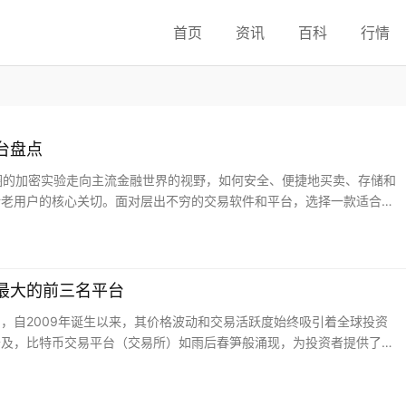
首页
资讯
百科
行情
台盘点
极客圈的加密实验走向主流金融世界的视野，如何安全、便捷地买卖、存储和
新老用户的核心关切。面对层出不穷的交易软件和平台，选择一款适合自
入盘点和解析目前主流的比特币交易软件与平台，为您提供一份详尽的参
最大的前三名平台
，自2009年诞生以来，其价格波动和交易活跃度始终吸引着全球投资
普及，比特币交易平台（交易所）如雨后春笋般涌现，为投资者提供了便
百家交易所，如何选择安全、稳定且交易量大的平台成为关键问题。本文
分析交易量最大的前三名平台，并探讨其核心优势与潜在风险。