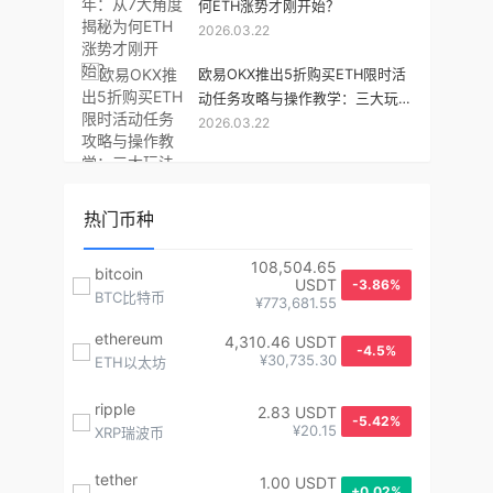
何ETH涨势才刚开始？
2026.03.22
欧易OKX推出5折购买ETH限时活
动任务攻略与操作教学：三大玩法
2026.03.22
完整解析
热门币种
108,504.65
bitcoin
USDT
-3.86%
BTC比特币
¥773,681.55
ethereum
4,310.46 USDT
-4.5%
¥30,735.30
ETH以太坊
ripple
2.83 USDT
-5.42%
¥20.15
XRP瑞波币
tether
1.00 USDT
+0.02%