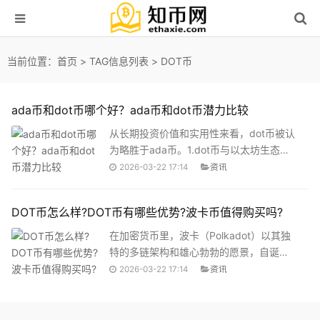
当前位置：
首页
> TAG信息列表 > DOT币
ada币和dot币哪个好？ada币和dot币潜力比较
从长期投资价值和实用性来看，dot币被认
为略胜于ada币。1.dot币与以太坊生态系
统紧密相连，享有强大的网络效应；2.基
2026-03-22 17:14
资讯
于substrate框架，提供高度可扩展性和互
操作性；3.dot既是原...
DOT币怎么样?DOT币有哪些优势?波卡币值得购买吗?
在加密货币里，波卡（Polkadot）以其独
特的多链架构和雄心勃勃的愿景，自诞生
起就吸引了众多目光。作为其原生代币的
2026-03-22 17:14
资讯
DOT，自然成为投资者关注的焦点。DOT
币到底怎么样？它具备哪些核心优势？又
是否值得我们考虑将其纳入投资组合？本