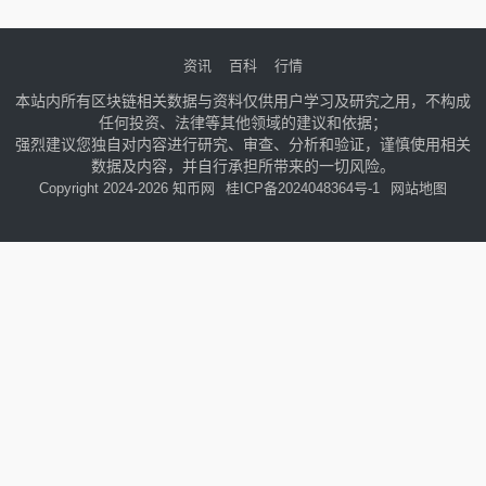
文将深入剖析波卡生态的核心驱动力量
——DOT币。
资讯
百科
行情
本站内所有区块链相关数据与资料仅供用户学习及研究之用，不构成
任何投资、法律等其他领域的建议和依据；
强烈建议您独自对内容进行研究、审查、分析和验证，谨慎使用相关
数据及内容，并自行承担所带来的一切风险。
Copyright 2024-2026 知币网
桂ICP备2024048364号-1
网站地图