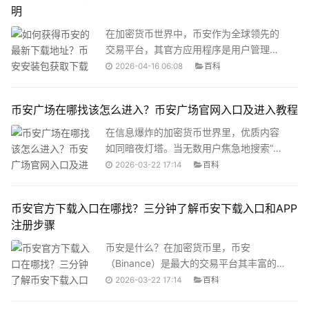
明
的安全系统和流动性池，每日处理数十亿
美元的交易量。在数字货币交易领域，币
在加密货币世界中，币安作为全球领先的
安(Binance)作为全球领先的加密货币交易
交易平台，其官方应用程序是用户管理资
平台，为用户提供了安全、便捷的数字资
产、进行交易的核心工具。然而，一个严
2026-04-16 06:08
百科
产交易服务。本文将详细介绍币安交易所
峻的现实是：虚假的币安下载链接如同精
最新版的下载方法、官网正确入口地址以
心布置的陷阱，在互联网的各个角落潜
币安广场在哪找该怎么进入？币安广场官网入口及进入教程
及使用注意事项。
伏。安全获取官方正版安装包，已成为数
字资产保护的第一道防线。这份指南将为
在信息爆炸的加密货币世界里，优质内容
你指明最权威、最安全的下载路径。
如同暗夜灯塔。当无数用户焦急地搜索“币
安广场在哪找？”，他们真正寻找的，是通
2026-03-22 17:14
百科
向币安核心内容生态——Binance Feed的
可靠路径。这个聚合行业资讯、项目动态
币安官方下载入口在哪找？三分钟了解币安下载入口和APP
与专业见解的平台，已成为全球加密用户
注册步骤
决策的关键参考。本文将为你清晰揭示官
方入口，并提供详尽进入指南，助你安全
币安是什么？在加密货币里，币安
高效融入币安核心信息流。
（Binance）是最大的交易平台其丰富的交
易对、强大的流动性和创新的功能吸引了
2026-03-22 17:14
百科
众多用户。然而，面对网络上繁杂的信