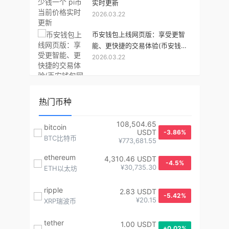
实时更新
2026.03.22
币安钱包上线网页版：享受更智
能、更快捷的交易体验(币安钱包
2026.03.22
网页版入口)
热门币种
108,504.65
bitcoin
USDT
-3.86%
BTC比特币
¥773,681.55
ethereum
4,310.46 USDT
-4.5%
¥30,735.30
ETH以太坊
ripple
2.83 USDT
-5.42%
¥20.15
XRP瑞波币
tether
1.00 USDT
+0.02%