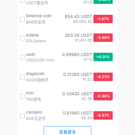
¥7.13
USDT泰达币
binance-coin
854.43 USDT
-1.87%
¥6,092.42
BNB币安币
solana
203.58 USDT
-3.99%
¥1,451.60
SOLSolana
usdc
0.99980 USDT
+0.01%
¥7.13
USDCUSD Coin
dogecoin
0.21260 USDT
-4.23%
¥1.52
DOGE狗狗币
tron
0.33420 USDT
-2.88%
¥2.38
TRX波场
cardano
0.81960 USDT
-4.87%
¥5.84
ADA艾达币
查看更多