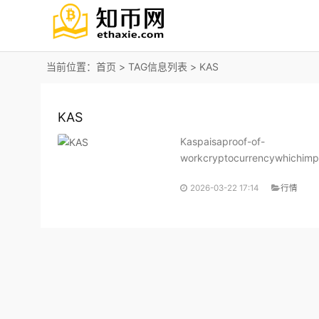
当前位置：
首页
> TAG信息列表 > KAS
KAS
Kaspaisaproof-of-
workcryptocurrencywhichimp
TDAGdoesnotorphanblockscrea
2026-03-22 17:14
行情