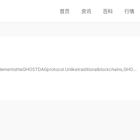
首页
资讯
百科
行情
lementstheGHOSTDAGprotocol.Unliketraditionalblockchains,GHOS
tedinparallel,rather