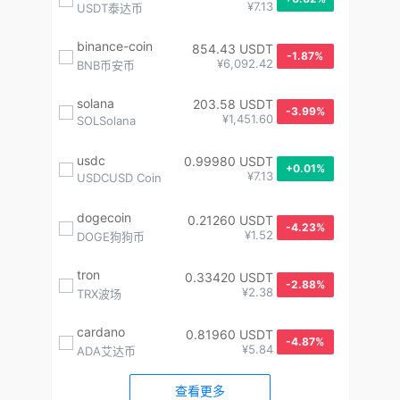
¥7.13
USDT泰达币
binance-coin
854.43 USDT
-1.87%
¥6,092.42
BNB币安币
solana
203.58 USDT
-3.99%
¥1,451.60
SOLSolana
usdc
0.99980 USDT
+0.01%
¥7.13
USDCUSD Coin
dogecoin
0.21260 USDT
-4.23%
¥1.52
DOGE狗狗币
tron
0.33420 USDT
-2.88%
¥2.38
TRX波场
cardano
0.81960 USDT
-4.87%
¥5.84
ADA艾达币
查看更多