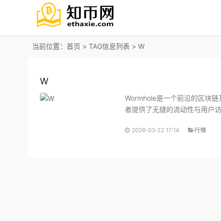
当前位置：
首页
> TAG信息列表 > W
W
Wormhole是一个前沿的区
者提供了无缝的流动性与用户访
化代币（NFT）、治理等多个
2026-03-22 17:14
行情
链生态系统之间的