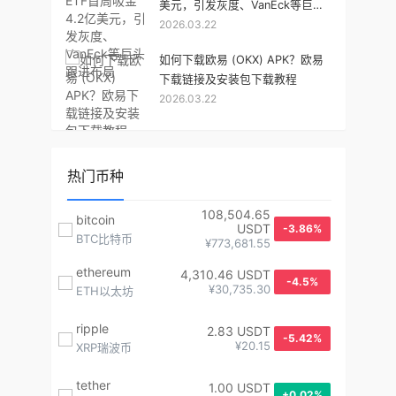
美元，引发灰度、VanEck等巨头
2026.03.22
跟进布局
如何下载欧易 (OKX) APK？欧易
下载链接及安装包下载教程
2026.03.22
热门币种
108,504.65
bitcoin
USDT
-3.86%
BTC比特币
¥773,681.55
ethereum
4,310.46 USDT
-4.5%
¥30,735.30
ETH以太坊
ripple
2.83 USDT
-5.42%
¥20.15
XRP瑞波币
tether
1.00 USDT
+0.02%