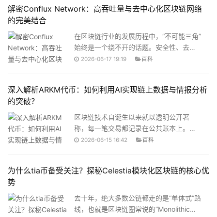
解密Conflux Network：高吞吐量与去中心化区块链网络
了早期区块链的发展
币？它背后的Virtuals Protocol又是一个怎
的完美结合
样的区块链人工智能协议？这篇文章会把
来龙去脉讲清楚。
在区块链行业的发展历程中，“不可能三角”
始终是一个绕不开的话题。安全性、去中
心化和可扩展性，三者似乎总是难以兼
2026-06-17 19:19
百科
得。比特币和以太坊在去中心化和安全性
上无可挑剔，但吞吐量却捉襟见肘；而一
深入解析ARKM代币：如何利用AI实现链上数据与情报分析
些新兴公链虽然TPS数据亮眼，却在节点
的突破？
数量和去中心化程度上打了折扣。那么，
有没有一个项目能够真正同时做到高吞吐
区块链技术自诞生以来就以透明公开著
量和去中心化？Conflux Network正在用
称，每一笔交易都记录在公共账本上。但
一套完全不同的技术路径回答这个问题。
在现实中，用户面对的是一串串毫无意义
2026-06-15 16:42
百科
的字母数字钱包地址和密密麻麻的交易记
录，背后是谁在操作、资金最终流向哪
为什么tia币备受关注？探秘Celestia模块化区块链的核心优
里，普通人很难搞清楚。这种矛盾催生了
势
一个全新的赛道，链上情报分析。而
Arkham（ARKM）正是这个赛道的代表性
去十年，绝大多数公链都走的是“单体式”路
项目，通过人工智能技术将散乱晦涩的链
线，也就是区块链圈常说的“Monolithic