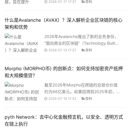
器”（sequencer）这个词。但事实上，排
2026-07-17 17:37
百科
私有且终极的链上终端”。用更直白的话说
序器是你每一笔交易的沉默守门人——它
决定交易顺序、打包批次、提交以太坊结
什么是Avalanche（AVAX）？深入解析企业区块链的核心
算。问题在于，目前几乎每个主流Rollup
架构和优势
的排序器都是中心化的。Arbitrum的排序
器由Offchain Labs运营，Optimism由OP
2026年Avalanche推出了新的业务身份，
Labs运营，Base由Coinbase运营。这不
“面向商业的区块链”（Technology Built
是去中心化，这是效率优先下的信任妥
for Business），明确将自身定位为企业级
2026-07-13 17:27
百科
协。Espre
区块链基础设施。Ava Labs创始人兼首席
执行官Emin G&uuml;n Sirer表示，该网络
Morpho (MORPHO币) 的创新点：如何支持加密资产抵押
从设计之初就旨在为企业提供灵活性，使
和大规模借贷？
其能够构建量身定制的区块链基础设施。
这一转型并非凭空而来。截至2026年6
截至2026年Morpho在跨链的总锁仓价值
月，Avalanche网络托管着14.5亿美元的
约为66亿美元。如果回溯到2025年初，这
稳定币市值、5.24亿美元的代币化现实世
个数字还不到5000万美元。一年半的时
2026-07-10 17:52
百科
界资产，以及4.78亿美元
间，TVL增长了超过130倍。用户规模从约
67,000人增长至140万人以上。一个DeFi
pyth Network：去中心化金融预言机，以安全、透明方式
借贷协议，凭什么能在如此短的时间内获
在链上执行
得从零售用户到全球顶级金融机构的信