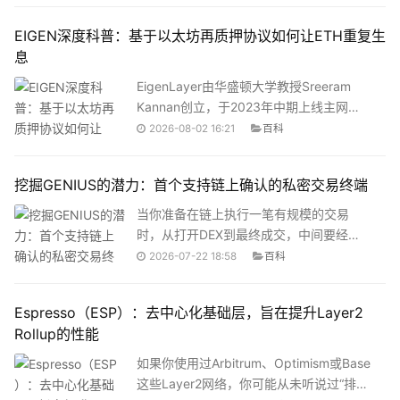
让开发者不用重复造轮子，让用户不用面
正有价值、却属于个人隐私的数据，比如
EIGEN深度科普：基于以太坊再质押协议如何让ETH重复生
对那些乱七八糟的技术细节。Bic
银行流水、信用评分、医疗记录，怎么才
息
能安全地用到链上？zkPass给出的答案
是：数据可以不上链，但数据的证明可以
EigenLayer由华盛顿大学教授Sreeram
上链。一、zkPass到底是什么？简单来
Kannan创立，于2023年中期上线主网。
说，zkPass是一个去中心化的隐私数据预
它通过一套部署在以太坊上的智能合约，
2026-08-02 16:21
百科
言机协议。它做的事情可以这样理解——
引入了一种叫做“再质押”（Restaking）的
你不需要把自己的银行账单发给任何人，
全新机制。简单来说，再质押让你已经质
挖掘GENIUS的潜力：首个支持链上确认的私密交易终端
却能向别人证明&ldquo
押的ETH能够“重复工作”，在继续保障以太
坊网络安全的同时，再去保障其他协议的
当你准备在链上执行一笔有规模的交易
安全，并因此获得额外收益。截至2026年
时，从打开DEX到最终成交，中间要经历
2月，EigenLayer已锁定了超过180亿美元
跨链桥确认、钱包签名弹窗、滑点调整、
2026-07-22 18:58
百科
的ETH，通过约1,900个活跃运营商运行。
网络切换&hellip;&hellip;每一个步骤都在链
上留下痕迹。而那些盯着内存池的MEV机
Espresso（ESP）：去中心化基础层，旨在提升Layer2
器人、跟单机器人，早就把你的意图吃得
Rollup的性能
一干二净。等你终于点下确认键，价格早
已不是当初看到的样子了。这正是Genius
如果你使用过Arbitrum、Optimism或Base
Terminal试图解决的问题。什么是Genius
这些Layer2网络，你可能从未听说过“排序
Terminal？Genius Terminal被定义为“首个