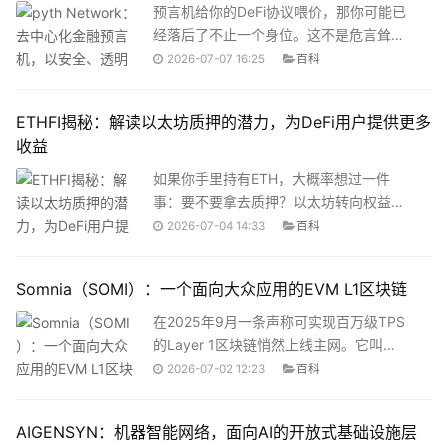
任？答案藏在Morpho的一系列创新设计之
预言机给你的DeFi协议喂价，那你可能已
中。
经落后了不止一个身位。这不是危言耸
听。区块链上的智能合约天生是“瞎子”，它
2026-07-07 16:25
百科
们看不到链下任何一个交易所的实时价
格，不知道比特币现在多少钱，也不清楚
ETHFI揭秘：解读以太坊质押的潜力，为DeFi用户提供更多
黄金今天涨了没有。而预言机，就是给这
收益
双“瞎眼”装上的一副眼镜。但问题在于，传
统预言机这副“眼镜”的镜片，往往是从别人
如果你手里持有ETH，大概率想过一件
手里转了好几道才买来的二手货。
事：要不要拿去质押？以太坊转向权益证
明（PoS）之后，质押成了网络安全的基
2026-07-04 14:33
百科
石——你把ETH锁进智能合约，帮助运行
验证节点，就能获得质押奖励。听起来挺
Somnia（SOMI）：一个面向大众应用的EVM L1区块链
美好，对吧？但实际操作起来，问题不
少。第一个问题是门槛。 要成为独立的以
在2025年9月一条声称可实现百万级TPS
太坊验证者，你需要质押32个ETH。按照
的Layer 1区块链悄然上线主网。它叫
当时的币价算，这不是一笔小数目。普通
Somnia，背后站着英国独角兽
2026-07-02 12:23
百科
散户基本被挡在门外。第二个问题是流动
Improbable，以及软银、a16z等顶级资
性。 就算你凑够了32个ETH去质押，这些
本。六个月测试网期间，它处理了超过
AIGENSYN：机器智能网络，面向AI的开放式基础设施层
资产就被锁死了。你不能交易、不能转
100亿笔交易，吸引了1.18亿个独立钱包地