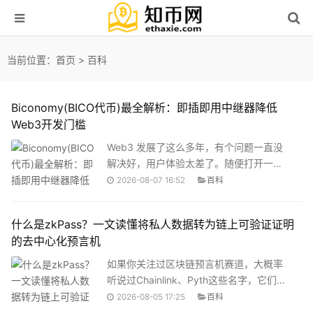
当前位置：
首页
>
百科
Biconomy(BICO代币)最全解析：即插即用中继器降低
Web3开发门槛
Web3 发展了这么多年，有个问题一直没
解决好，用户体验太差了。随便打开一个
DApp，连接钱包、授权、付 Gas、等确
2026-08-07 16:52
百科
认。一套流程走下来，普通用户早就被劝
退了，而Biconomy 想解决的正是这件
什么是zkPass？一文读懂将私人数据转为链上可验证证明
事。Biconomy 简介Biconomy 成立于
的去中心化预言机
2019 年，是一个多链、即插即用的中继协
议。它不是一条公链，也不是一个钱包，
如果你关注过区块链预言机赛道，大概率
而是一个交易与交互中间层。说得直白一
听说过Chainlink、Pyth这些名字，它们主
点，它就是在 DApp 和区块链之间搭了一
要负责把公开的市场价格、天气数据等送
2026-08-05 17:25
百科
座桥，把那些复杂的链上操作封装起来，
上链。但有一个问题长期被搁置：那些真