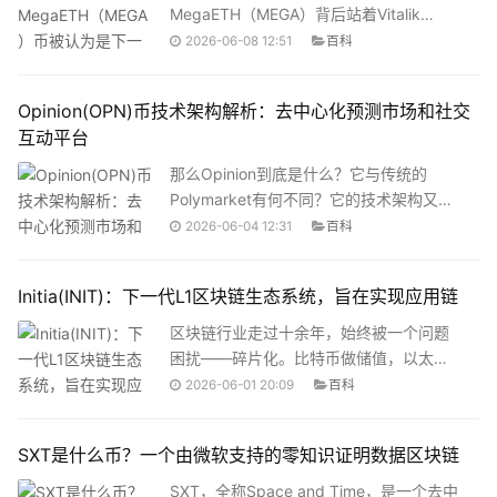
MegaETH（MEGA）背后站着Vitalik
Buterin、Dragonfly Capital，以及一套号
2026-06-08 12:51
百科
称能把区块链延迟压到1毫秒以下的技术架
构。当Arbitrum还在每秒处理几千笔交易
Opinion(OPN)币技术架构解析：去中心化预测市场和社交
时，MegaETH喊出了10万TPS的口号。
互动平台
一、MegaETH到底是什么？MegaETH是
一条构建在以太坊之上的Layer 2扩容链，
那么Opinion到底是什么？它与传统的
定位非常明确：全球首个"实时区块
Polymarket有何不同？它的技术架构又是
链"（Real-time Blockchain）。注意，它
如何设计的？这篇文章就来深入拆解一
2026-06-04 12:31
百科
不是又一个Rollup。团队自己都不
下。Opinion是什么？重新定义预测市场
Opinion是由Opinion Labs推出的链上连续
Initia(INIT)：下一代L1区块链生态系统，旨在实现应用链
预测市场协议。与传统的二元预测市场
（如Polymarket）不同，Opinion允许用
区块链行业走过十余年，始终被一个问题
户在事件演变过程中随时买卖仓位，价格
困扰——碎片化。比特币做储值，以太坊
实时反映市场集体预期的变化。这个项目
跑智能合约，Solana追速度，Cosmos搞
2026-06-01 20:09
百科
提出了一种叫做“Multiplayer Internet（多
互联&hellip;&hellip;每条链都是一座孤岛，
人互联网）”的核心理念。什么意思呢？在
用户跨链如同出国，桥接工具成了刚需，
SXT是什么币？一个由微软支持的零知识证明数据区块链
传统互联网里
也成了最大的攻击面。2025年4月24日，
一个名为Initia(INIT)的模块化L1区块链正
SXT，全称Space and Time，是一个去中