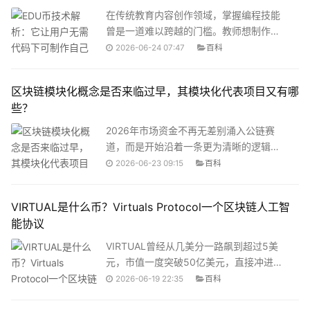
带你从头理清楚Jito的来龙去脉。
在传统教育内容创作领域，掌握编程技能
曾是一道难以跨越的门槛。教师想制作互
动课件，需要懂HTML、JavaScript；教
2026-06-24 07:47
百科
育机构想开发在线课程，需要组建技术团
队。这道门槛把大量有教学经验但不懂代
区块链模块化概念是否来临过早，其模块化代表项目又有哪
码的教育者挡在了门外。EDU币（Open
些？
Campus协议的原生代币）的出现正在改
变这一局面。通过其核心生态应用
2026年市场资金不再无差别涌入公链赛
TinyTap，用户无需编写任何代码，就能
道，而是开始沿着一条更为清晰的逻辑线
完成从课程设计到发布上线的全部流程。
索：模块化架构，进行选择性配置。这引
2026-06-23 09:15
百科
这背后是一套完整的技术架构在支撑——
发了一个值得深思的问题：加密货币的模
从Layer 3区块链到Publisher NFT，从去
块化概念，究竟是技术演进的必然方向，
VIRTUAL是什么币？Virtuals Protocol一个区块链人工智
中心化身份认证到智能合约收益分配。
还是来得过早的叙事炒作？一、模块化区
能协议
块链什么是模块化区块链？要理解模块化
概念是否来得过早，首先要厘清它到底是
VIRTUAL曾经从几美分一路飙到超过5美
什么。传统区块链如以太坊、Solana，被
元，市值一度突破50亿美元，直接冲进了
称作“单体式”架构——它们将执行、结算、
加密货币前40名。虽然之后经历了大幅回
2026-06-19 22:35
百科
共识和数据可用性等核心功能全部集中在
调，但直到今天，它依然是AI赛道里绕不
同一个系统中。这种一体化设计虽然推动
开的一个项目。那么VIRTUAL到底是什么