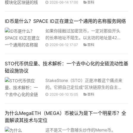
上数据转化为可读、可用的情报，让区块
Architecture”。啥意思呢？就是一条链既
2026-06-14 17:00
百科
链真正变得透明可追查。
要负责交易执行，又要负责区块共识，还
得搞定结算清算以及数据存储验证。这四
ID币是什么？SPACE ID正在建立一个通用的名称服务网络
个活全部压在同一条链身上。 但问题是，
就算以太坊这种级别的公链，一旦链上交
如果你接触过加密货币，一定对那些开头
易量暴增，整个网络就会陷入拥堵。随着
的长串地址不陌生。以太坊的地址是42
链上活动的增加，处理成本也在跟着增
位，其他公链也差不多。发一笔转账，复
2026-06-12 17:07
百科
长。那该怎么破局？Celestia给出的答案用
制粘贴地址的时候，眼睛都不敢眨一下，
大白话说就是“专人专事”—
生怕抄错一位数。就算用复制粘贴，也有
STO代币供应量、技术解析：一个去中心化的全链流动性基
黑客钓鱼、恶意软件替换剪贴板的风险。
础设施协议
随着大家用的链越来越多，今天在以太坊
上DeFi，明天去BNB链上做交互，后天又
StakeStone（STO）正是冲着这个痛点来
在Arbitrum上刷空投，钱包地址越攒越
的。它把自己定位成"区块链原生的自主银
多。一个链一个地址，每个都是记不住、
行"，用一套全链流动性基础设施，试图把
2026-06-10 15:05
百科
输不对的长串，管理起来非常头疼。这个
散落在各条链上的资产重新串成一张网。
问题，其实和Web2早期的IP地址有点像。
这篇文章把STO的代币经济学、技术架构
为什么MegaETH（MEGA）币被认为是下一个明星币？全
你想想，2000年左右上网，
和实际运行逻辑掰开了讲，看完你就知道
面解读其技术与定位
这个项目到底在干什么、值不值得关注。
这不是又一个靠噱头炒作的Meme币。