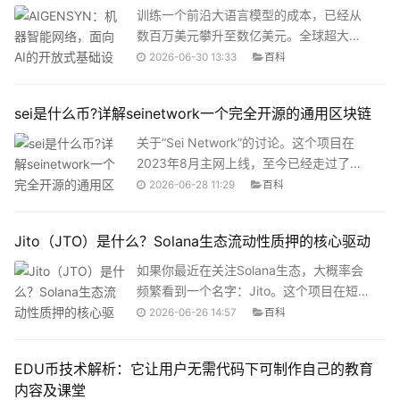
账、不能拿去参与其他DeFi项目。质押期
址。在“高性能公链”叙事早已让市场审美疲
训练一个前沿大语言模型的成本，已经从
间
劳的2025年，Somnia凭什么引起关注？
数百万美元攀升至数亿美元。全球超大规
它真的能承载大众消费级应用吗？
模云服务商的GPU订单已经排到了2027
2026-06-30 13:33
百科
年。OpenAI和Anthropic为了争夺下一代
模型的芯片资源展开激烈竞争。AI基础设
sei是什么币?详解seinetwork一个完全开源的通用区块链
施被少数几家中心化云服务提供商牢牢把
控——这种集中化不仅推高了算力价格，
关于“Sei Network”的讨论。这个项目在
更制造了一个深层次的信任问题：当你把
2023年8月主网上线，至今已经走过了将
模型和数据交给一个中心化平台训练时，
近三年的发展历程。那么SEI到底是什么
2026-06-28 11:29
百科
你只能选择相信它会如实执行、不会偷工
币？Sei Network又是一个怎样的区块链？
减料、不会滥用数据。这个问题在2020年
它为什么被称为“完全开源的通用区块链”？
Jito（JTO）是什么？Solana生态流动性质押的核心驱动
就已经被两个人注意到了。那一年，GPT-
这篇文章会从项目定位、技术架构、代币
3刚刚发布，AI在加密世界
经济学到生态发展，把这些问题逐一拆开
如果你最近在关注Solana生态，大概率会
来讲清楚。一、Sei Network是什么？项目
频繁看到一个名字：Jito。这个项目在短短
基本定位Sei Network是一个Layer 1区块
几年内从默默无闻成长为Solana上TVL最
2026-06-26 14:57
百科
链，专门为数字资产的交易和交换而优
高的协议，它的治理代币JTO也时不时因
化。说白了，它的目标就是做一个专门服
为价格异动登上热搜。但Jito到底是什么？
EDU币技术解析：它让用户无需代码下可制作自己的教育
务于
它和普通的质押项目有什么不同？JTO代
内容及课堂
币又值不值得关注？这篇文章不吹不黑，