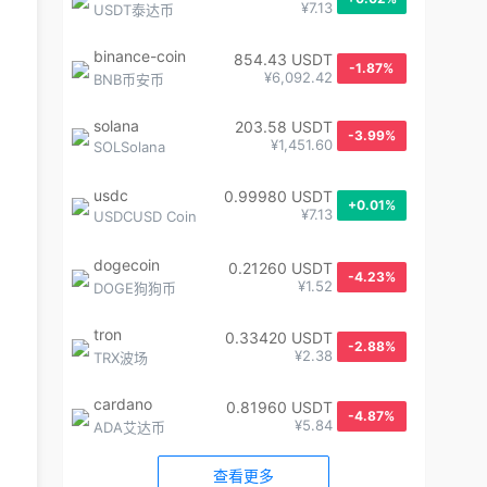
¥7.13
USDT泰达币
binance-coin
854.43 USDT
-1.87%
¥6,092.42
BNB币安币
solana
203.58 USDT
-3.99%
¥1,451.60
SOLSolana
usdc
0.99980 USDT
+0.01%
¥7.13
USDCUSD Coin
dogecoin
0.21260 USDT
-4.23%
¥1.52
DOGE狗狗币
tron
0.33420 USDT
-2.88%
¥2.38
TRX波场
cardano
0.81960 USDT
-4.87%
¥5.84
ADA艾达币
查看更多