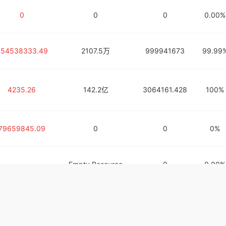
0
0
0
0.00%
454538333.49
2107.5万
999941673
99.99
4235.26
142.2亿
3064161.428
100%
79659845.09
0
0
0%
Empty Resource
0
0.00%
Empty Resource
0
0.00%