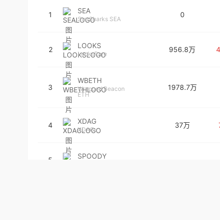
SEA
1
0
StarSharks SEA
LOOKS
2
956.8万
LooksRare
WBETH
3
1978.7万
Wrapped Beacon
ETH
XDAG
4
37万
XDAG
SPOODY
5
Spoody Man
PUMBAA
6
Pumbaa