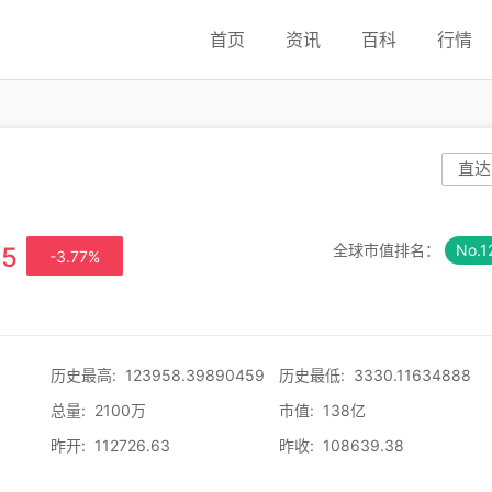
首页
资讯
百科
行情
直达
全球市值排名：
No.1
15
-3.77%
历史最高
:
123958.39890459
历史最低
:
3330.11634888
总量
:
2100万
市值
:
138亿
昨开
:
112726.63
昨收
:
108639.38