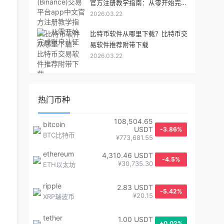
官方注册教学指南：从零开始完成
2026.03.22
账户认证
比特币软件从哪里下载？比特币交
易软件推荐附带下载
2026.03.22
热门币种
108,504.65
bitcoin
USDT
-3.86%
BTC比特币
¥773,681.55
ethereum
4,310.46 USDT
-4.5%
¥30,735.30
ETH以太坊
ripple
2.83 USDT
-5.42%
¥20.15
XRP瑞波币
tether
1.00 USDT
+0.02%