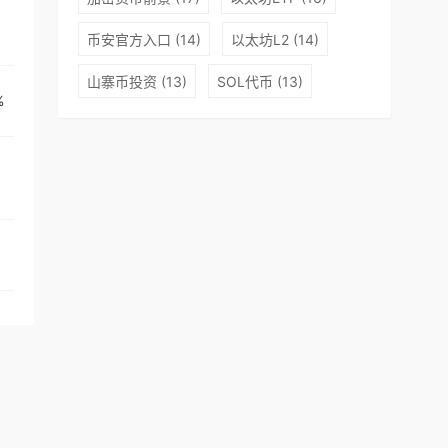
式上线。WBTC由BitGo、KyberNetwork和Ren（之前名为
与比特币1:1挂钩，所有发行的WBTC都会得到比特币的支持
币安官方入口
(14)
以太坊L2
(14)
验证，只有经商家批准，托管人才能铸造WBTC，而当持有人将W
山寨币投资
(13)
SOL代币
(13)
展开
%
相关钱包