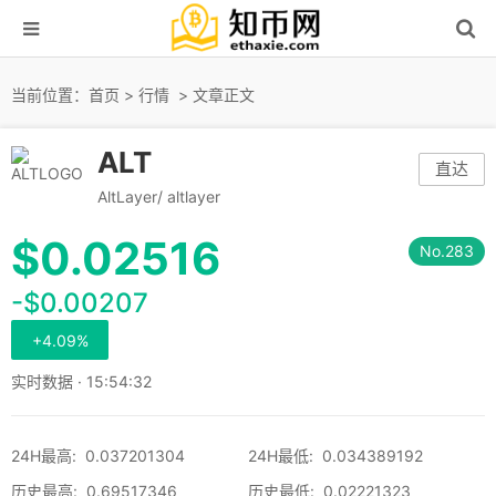
当前位置：
首页
>
行情
> 文章正文
ALT
直达
AltLayer/ altlayer
$
0.02516
No.283
-$0.00207
+4.09%
实时数据 · 15:54:32
24H最高
:
0.037201304
24H最低
:
0.034389192
历史最高
:
0.69517346
历史最低
:
0.02221323