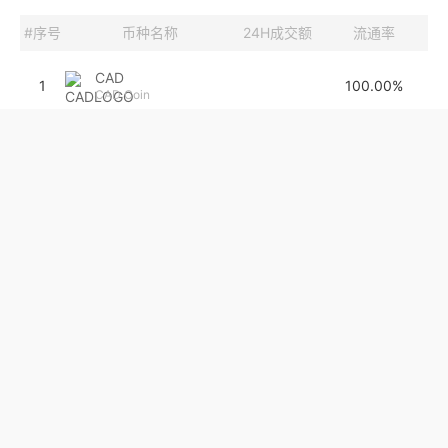
#序号
币种名称
24H成交额
流通率
CAD
1
100.00%
CAD Coin
PLAY
2
0
40.00%
XCAD Network
PLAY
ELA
3
205.2万
80.94%
亦来云
FILDA
4
0
109,540.00%
FILDA
TOAD
5
0
0%
Toad Killer
STORJ