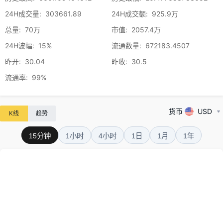
24H成交量
:
303661.89
24H成交额
:
925.9万
总量
:
70万
市值
:
2057.4万
24H波幅
:
15%
流通数量
:
672183.4507
昨开
:
30.04
昨收
:
30.5
流通率
:
99%
货币
USD
K线
趋势
15分钟
1小时
4小时
1日
1月
1年