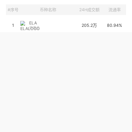
#序号
币种名称
24H成交额
流通率
ELA
1
205.2万
80.94%
亦来云
KP3R
2
16.9万
100.00%
Keep3r
GPU
3
68.4万
100.00%
Node AI
QTUM
4
5476.7万
98.09%
量子链
SANTOS
5
2242.3万
44.65%
Santos FC Fan
Token
WTRX