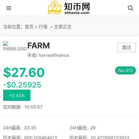
当前位置：
首页
>
行情
> 文章正文
FARM
直达
丰收/ harvestfinance
$
27.60
No.312
-$0.25925
+0.43%
实时数据 · 15:55:07
24H最高
:
33.35
24H最低
:
29
历史最高
:
660.109464612
历史最低
:
20.477688733652