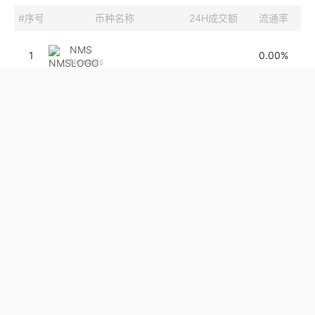
#序号
币种名称
24H成交额
流通率
NMS
1
0.00%
Nemesis
RUN
2
26.8万
0%
RUN TOGETHER
PIVX
3
250.2万
0%
普维币
AION
4
3.3万
0%
Aion
BCNT
5
0
100.00%
Bincentive
KINGDOG
6
0
0.00%
King Dog Inu