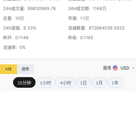
24H成交量
:
99830969.78
24H成交额
:
1166万
总量
:
10亿
市值
:
1.1亿
24H波幅
:
8.33%
流通数量
:
972884036.5923
昨开
:
0.1146
昨收
:
0.1165
流通率
:
0%
货币
USD
K线
趋势
15分钟
1小时
4小时
1日
1月
1年