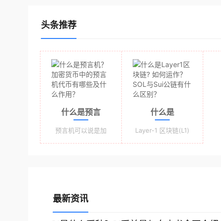
头条推荐
什么是预言
什么是
机？加密货币
Layer1区块
预言机可以说是加
Layer-1 区块链(L1)
密货币中非常重要
是去中心化网络的
中的预言机代
链? 如何运
的角色。简单来
基础，负责处理交
说，预言机是一种
易、执行智能合
币有哪些及什
作？SOL与
获取、验证外部信
约，并支援下一代
么作用？
Sui公链有什
息并将其传输到在
去中心化应用程式
区块链上运行的智
(dApps)。随着产业
么区别？
最新资讯
能合约的应用程
在2025 年的成熟，
序。为什么区块链
数十个Layer-1 区块
需要预言机？区块
链正在争夺市场份