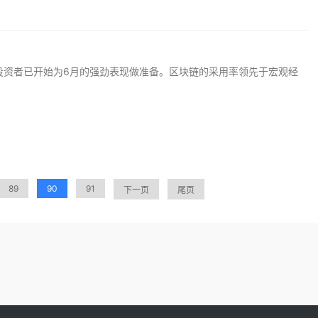
，投资者已开始为6月的强劲表现做准备。区块链的采用率领先于宏观经
89
90
91
下一页
尾页