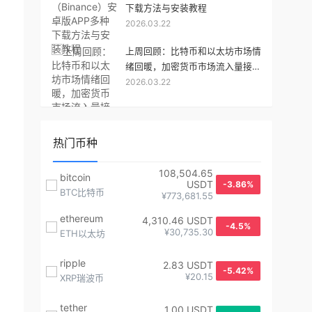
下载方法与安装教程
2026.03.22
上周回顾：比特币和以太坊市场情
绪回暖，加密货币市场流入量接近
2026.03.22
高点
热门币种
108,504.65
bitcoin
USDT
-3.86%
BTC比特币
¥773,681.55
ethereum
4,310.46 USDT
-4.5%
¥30,735.30
ETH以太坊
ripple
2.83 USDT
-5.42%
¥20.15
XRP瑞波币
tether
1.00 USDT