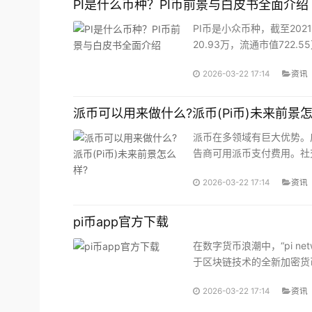
PI是什么币种？PI币前景与白皮书全面介绍
链的本质是一套去
额，但有两个平台
中心化的信任机
显然主导了增长的
PI币是小众币种，截至2021年
器，通过共识机
故事：Solana和
20.93万，流通市值722.5
制、加密算法和分
Sui。
Plia...
布式账本结构来确
2026-03-22 17:14
资讯
保链上数据的不可
篡改性和系统的自
治性。但也正因为
派币可以用来做什么?派币(Pi币)未来前景怎
这种封闭性与自洽
性，区块链天然无
派币在多领域有巨大优势。
法主动访问链外数
告商可用派币支付费用。社
据。从天气预报到
金融价格，从投票
2026-03-22 17:14
资讯
结果到链下身份认
证，链上系统无法
pi币app官方下载
“看见”或“知道”外部
世界的变化。什么
在数字货币浪潮中，“pi ne
是预言机？预言机
于区块链技术的全新加密货
（Oracle）
2026-03-22 17:14
资讯