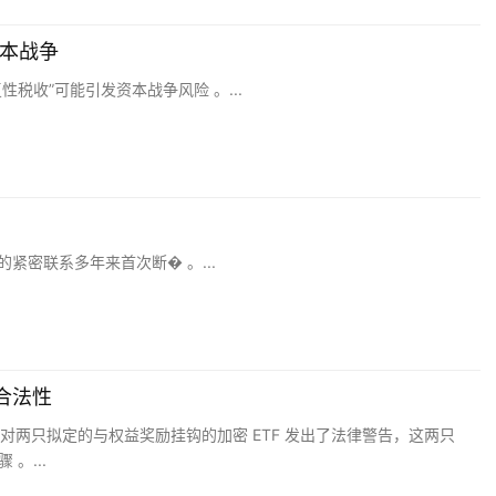
本战争
税收”可能引发资本战争风险 。...
紧密联系多年来首次断� 。...
的合法性
) 对两只拟定的与权益奖励挂钩的加密 ETF 发出了法律警告，这两只
。...