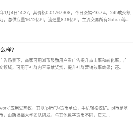
1月4日14:27，其价格0.01767908，今日涨幅-10.7%，24h成交额
5万，总供应量16.12亿PI，流通量8.16亿PI，主流交易所有Gate.io等。
么样?
广告场景下，商家可用派币鼓励用户看广告提升点击率和转化率，广
交领域，可用于社群内容奉献奖赏，提升社群营销效率效果；还...
twork”应用受热议，其以“pi币”为货币单位，手机轻松挖矿。pi币是基
币，由斯坦福大学团队研发。与其他数字货币不同，它无...