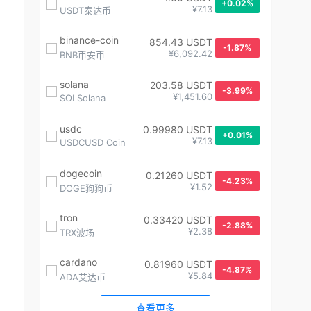
+0.02%
¥7.13
USDT泰达币
binance-coin
854.43 USDT
-1.87%
¥6,092.42
BNB币安币
solana
203.58 USDT
-3.99%
¥1,451.60
SOLSolana
usdc
0.99980 USDT
+0.01%
¥7.13
USDCUSD Coin
dogecoin
0.21260 USDT
-4.23%
¥1.52
DOGE狗狗币
tron
0.33420 USDT
-2.88%
¥2.38
TRX波场
cardano
0.81960 USDT
-4.87%
¥5.84
ADA艾达币
查看更多