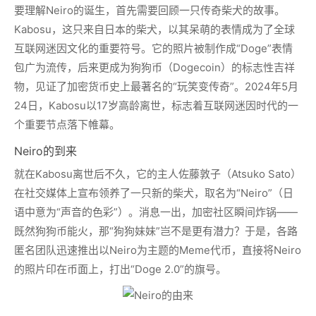
要理解Neiro的诞生，首先需要回顾一只传奇柴犬的故事。
Kabosu，这只来自日本的柴犬，以其呆萌的表情成为了全球
互联网迷因文化的重要符号。它的照片被制作成“Doge”表情
包广为流传，后来更成为狗狗币（Dogecoin）的标志性吉祥
物，见证了加密货币史上最著名的“玩笑变传奇”。2024年5月
24日，Kabosu以17岁高龄离世，标志着互联网迷因时代的一
个重要节点落下帷幕。
Neiro的到来
就在Kabosu离世后不久，它的主人佐藤敦子（Atsuko Sato）
在社交媒体上宣布领养了一只新的柴犬，取名为“Neiro”（日
语中意为“声音的色彩”）。消息一出，加密社区瞬间炸锅——
既然狗狗币能火，那“狗狗妹妹”岂不是更有潜力？于是，各路
匿名团队迅速推出以Neiro为主题的Meme代币，直接将Neiro
的照片印在币面上，打出“Doge 2.0”的旗号。