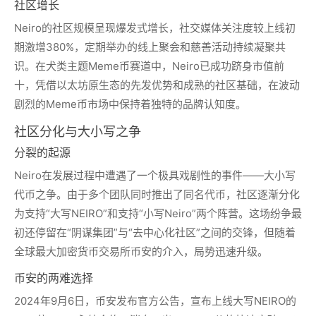
社区增长
Neiro的社区规模呈现爆发式增长，社交媒体关注度较上线初
期激增380%，定期举办的线上聚会和慈善活动持续凝聚共
识。在犬类主题Meme币赛道中，Neiro已成功跻身市值前
十，凭借以太坊原生态的先发优势和成熟的社区基础，在波动
剧烈的Meme币市场中保持着独特的品牌认知度。
社区分化与大小写之争
分裂的起源
Neiro在发展过程中遭遇了一个极具戏剧性的事件——大小写
代币之争。由于多个团队同时推出了同名代币，社区逐渐分化
为支持“大写NEIRO”和支持“小写Neiro”两个阵营。这场纷争最
初还停留在“阴谋集团”与“去中心化社区”之间的交锋，但随着
全球最大加密货币交易所币安的介入，局势迅速升级。
币安的两难选择
2024年9月6日，币安发布官方公告，宣布上线大写NEIRO的