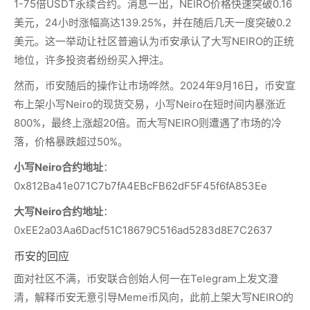
1-75倍USDT永续合约。消息一出，NEIRO价格快速突破0.16
美元，24小时涨幅高达139.25%，并在随后几天一度突破0.2
美元。这一举动让社区普遍认为币安承认了大写NEIRO的正统
地位，许多投资者纷纷买入押注。
然而，币安随后的操作让市场哗然。2024年9月16日，币安宣
布上架小写Neiro的现货交易，小写Neiro在短时间内暴涨近
800%，最终上涨超20倍。而大写NEIRO则遭遇了市场的冷
落，价格暴跌超过50%。
小写Neiro合约地址
：
0x812Ba41e071C7b7fA4EBcFB62dF5F45f6fA853Ee
大写Neiro合约地址
：
0xEE2a03Aa6Dacf51C18679C516ad5283d8E7C2637
币安的回应
面对社区不满，币安联合创始人何一在Telegram上发文澄
清，解释币安无意引导Meme币风向，此前上架大写NEIRO的