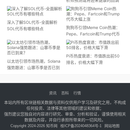
析师预测或将迎来健康的回调
深入了解SOL代币-全面解析
狗狗币引领Meme Coin热潮：
SOL代币有哪些特点
Pepe、Fartcoin和Trump代币
大幅上涨
Pi币热度衰退：市值跌出前50
以太坊引领市场热潮，Solana
排名，价格大幅下滑
强势跟进：山寨币季是否已到
来？
资讯
百科
行情
本站内所有区块链相关数据与资料仅供用户学习及研究之用，不构成
任何投资、法律等其他领域的建议和依据；
强烈建议您独自对内容进行研究、审查、分析和验证，谨慎使用相关
数据及内容，并自行承担所带来的一切风险。
Copyright 2024-2026 知币网
桂ICP备2024048364号-1
网站地图