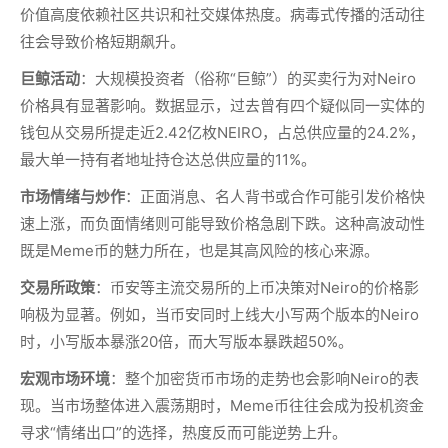
价值高度依赖社区共识和社交媒体热度。病毒式传播的活动往
往会导致价格短期飙升。
巨鲸活动
：大规模投资者（俗称“巨鲸”）的买卖行为对Neiro
价格具有显著影响。数据显示，过去曾有四个疑似同一实体的
钱包从交易所提走近2.42亿枚NEIRO，占总供应量的24.2%，
最大单一持有者地址持仓达总供应量的11%。
市场情绪与炒作
：正面消息、名人背书或合作可能引发价格快
速上涨，而负面情绪则可能导致价格急剧下跌。这种高波动性
既是Meme币的魅力所在，也是其高风险的核心来源。
交易所政策
：币安等主流交易所的上币决策对Neiro的价格影
响极为显著。例如，当币安同时上线大小写两个版本的Neiro
时，小写版本暴涨20倍，而大写版本暴跌超50%。
宏观市场环境
：整个加密货币市场的走势也会影响Neiro的表
现。当市场整体进入震荡期时，Meme币往往会成为投机资金
寻求“情绪出口”的选择，热度反而可能逆势上升。