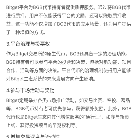
Bitget平台为BGB代币持有者提供质押服务。通过将BGB代币
进行质押，用户不仅能获得平台的奖励，还可以赚取质押收
益。这一功能不仅增加了BGB代币的应用场景，还为用户提供
了一种增值的方式。
3.平台治理与投票权
作为Bitget交易所的原生代币，BGB还具备一定的治理功能。
BGB持有者可以参与平台的投票和决策，包括对新功能、项目
合作、活动等方面的决策。平台代币的治理机制使得用户能够
对Bitget生态系统的未来发展方向产生影响。
4.参与市场活动与奖励
Bitget定期举办各类市场推广活动，如交易比赛、空投、赠品
等，BGB代币持有者可优先参与，获得额外奖励。此外，BGB
代币也是Bitget生态内其他增值服务的“通行证”，如参与新币
上线、获得投资项目的早期权利等。
5.增加交易深度与流动性