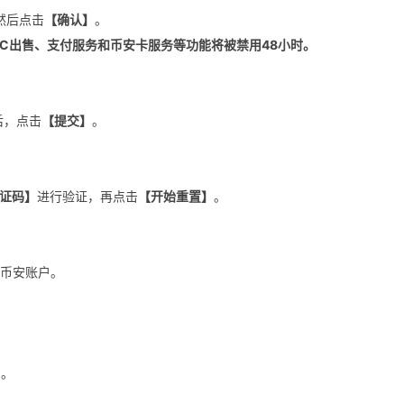
然后点击
【确认】
。
2C出售、支付服务和币安卡服务等功能将被禁用48小时。
后，点击
【提交】
。
证码】
进行验证，再点击
【开始重置】
。
的币安账户。
】
。