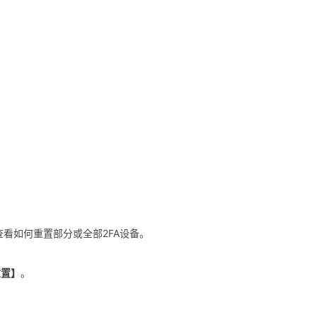
查看如何重置部分或全部2FA设备。
重置】
。