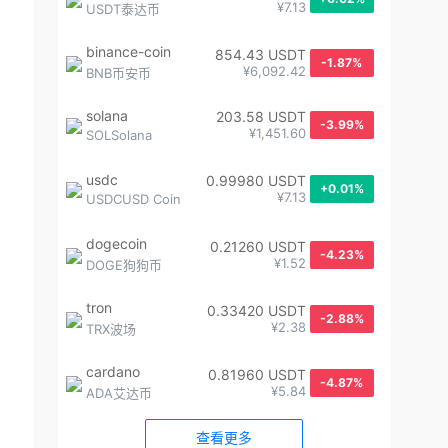
¥7.13
USDT泰达币
binance-coin
854.43 USDT
-1.87%
¥6,092.42
BNB币安币
solana
203.58 USDT
-3.99%
¥1,451.60
SOLSolana
usdc
0.99980 USDT
+0.01%
¥7.13
USDCUSD Coin
dogecoin
0.21260 USDT
-4.23%
¥1.52
DOGE狗狗币
tron
0.33420 USDT
-2.88%
¥2.38
TRX波场
cardano
0.81960 USDT
-4.87%
¥5.84
ADA艾达币
查看更多