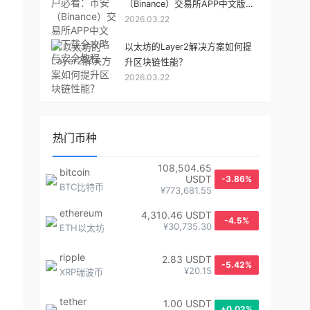
（Binance）交易所APP中文版下
2026.03.22
载全攻略与安全教程
以太坊的Layer2解决方案如何提
升区块链性能？
2026.03.22
热门币种
108,504.65
bitcoin
USDT
-3.86%
BTC比特币
¥773,681.55
ethereum
4,310.46 USDT
-4.5%
¥30,735.30
ETH以太坊
ripple
2.83 USDT
-5.42%
¥20.15
XRP瑞波币
tether
1.00 USDT
+0.02%