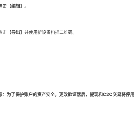
点击
【编辑】
。
点击
【导出】
并使用新设备扫描二维码。
意：为了保护账户的资产安全，更改验证器后，提现和C2C交易将停用