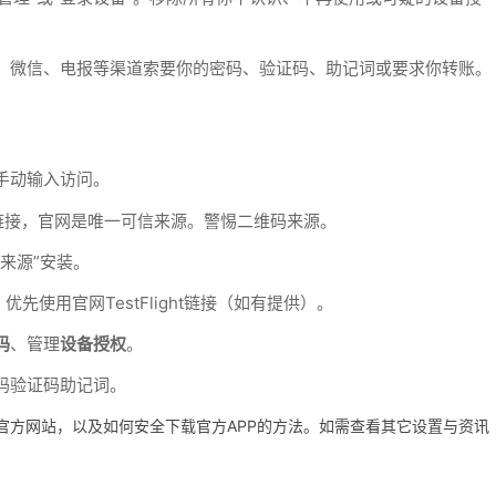
、微信、电报等渠道索要你的密码、验证码、助记词或要求你转账。
，手动输入访问。
tore链接，官网是唯一可信来源。警惕二维码来源。
来源”安装。
使用官网TestFlight链接（如有提供）。
码
、管理
设备授权
。
码验证码助记词。
官方网站，以及如何安全下载官方APP的方法。如需查看其它设置与资讯