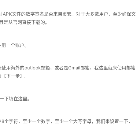
对APK文件的数字签名是否来自币安。对于大多数用户，至少确保文
号）且是从官网直接下载的。
注册一个账户。
海外的outlook邮箱，或者是Gmail邮箱。我这里就来使用邮箱
击【下一步】。
找一下填在这里。
少8个字符，至少一个数字，至少一个大写字母，我们来设置一下，