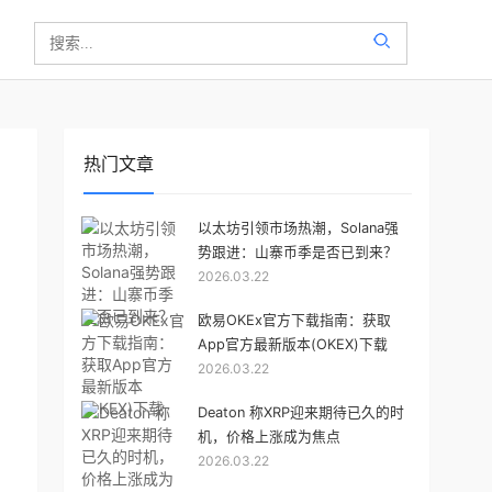
热门文章
以太坊引领市场热潮，Solana强
势跟进：山寨币季是否已到来？
2026.03.22
欧易OKEx官方下载指南：获取
App官方最新版本(OKEX)下载
2026.03.22
Deaton 称XRP迎来期待已久的时
机，价格上涨成为焦点
2026.03.22