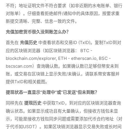
不符；地址证明文件不符合要求（如非近期的水电账单、银行
对账单）。仔细查看拒绝邮件/通知中的具体原因，按要求重
新提交清晰、完整、信息一致的文件。
充值加密货币很久没到账怎么办？
首先在
中查看状态和交易ID (TxID)。复制TxID到对
充值历史
应的区块链浏览器（如区块链浏览器： BTC -
blockchain.com/explorer, ETH - etherscan.io, BSC -
bscscan.com）查询确认数。如果确认数已足够但幣安未到
账，或交易在区块链上显示失败/未确认，请联系幣安客服并
提供TxID和相关截图。
提现状态一直显示“处理中”或“已发送”但未到账？
同样先在
中获取TxID，到对应的区块链浏览器查询
提现历史
确认状态。如果显示成功且有大量确认，但接收方钱包未显
示，可能是接收方钱包同步问题或需要添加代币合约地址（对
于代币如USDT）。如果区块链浏览器显示交易失败或长时间