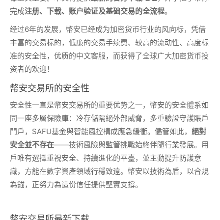
完成
注册、下载、账户验证及基础交易的全流程
。
经过6年的发展，幣安已经成为加密货币行业的风向标，凭借
丰富的交易标的，低廉的交易手续费、较高的流动性、高度标
准的安全性，优质的中文客服，而获得了全球广大加密货币投
资者的欢迎！
幣安交易所的安全性
安全性一直是幣安交易所的重要优势之一，幣安的安全體系如
同一座多層保險庫：冷存儲隔絕外部威脅，多重驗證守護賬戶
門戶，SAFU基金與智能風控構成應急緩衝。儘管如此，
絕對
安全並不存在
——技術風險與監管挑戰始終伴隨行業發展。用
戶唯有選擇重視安全、持續進化的平臺，並主動提升防護意
識，方能在數字資產領域行穩致遠。幣安以技術為盾，以合規
為錨，正努力為這份信任提供堅實支撐。
幣安交易所最新下载