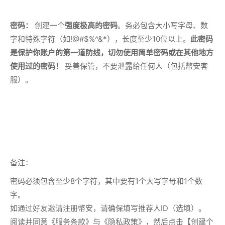
密码：
创建一个
强度极高的密码
。务必包含大小写字母、数
字和特殊字符（如!@#$%^&*），长度至少10位以上。
此密码
是保护你账户的第一道防线，切勿使用简单密码或在其他地方
使用过的密码！
妥善保管，不要泄露给任何人（包括幣安客
服）。
备注：
密码必须包含至少8个字符，其中要有1个大写字母和1个数
字。
如通过好友邀请注册幣安，请确保填写推荐人ID（选填）。
阅读并同意《服务条款》与《隐私政策》，然后点击【创建个