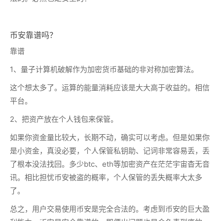
币安靠谱吗？
靠谱
1、量子计算机破解作为加密货币基础的非对称加密算法。
这个想太多了。运算的能量消耗应该是大大高于收益的。相信
平台。
2、把资产放在个人钱包来保管。
如果你资金量比较大，长期不动，确实可以考虑。但是如果你
是小资金，真没必要，个人保管私钥助、记词非常容易丢，丢
了根本没法找回。多少btc、eth等加密资产在茫茫宇宙杳无音
讯。相比担忧币安被盗的概率，个人保管的丢失概率大太多
了。
总之，用户交易使用币安是完全合法的。考虑到币安的巨大盈