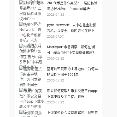
ZKP代币是什么类型？二层隐私验
证协议zkPass Protocol解析
2026.04.23
pyth Network：去中心化金融预
言机，以安全、透明方式在链上执
2026.07.07
行
Matrixport市场洞察：如何在“部
分山寨季币种”中实现稳健布局？
2026.03.22
蓝筹加密货币的主导地位：为何本
轮周期不同于2021年
2026.03.22
币安如何获取？币安交易平台app
下载步骤及平台使用教程
2026.03.22
上海国资委会议深度解读：加密货