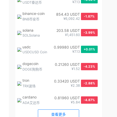
¥7.13
USDT泰达币
binance-coin
854.43 USDT
-1.87%
¥6,092.42
BNB币安币
solana
203.58 USDT
-3.99%
¥1,451.60
SOLSolana
usdc
0.99980 USDT
+0.01%
¥7.13
USDCUSD Coin
dogecoin
0.21260 USDT
-4.23%
¥1.52
DOGE狗狗币
tron
0.33420 USDT
-2.88%
¥2.38
TRX波场
cardano
0.81960 USDT
-4.87%
¥5.84
ADA艾达币
查看更多