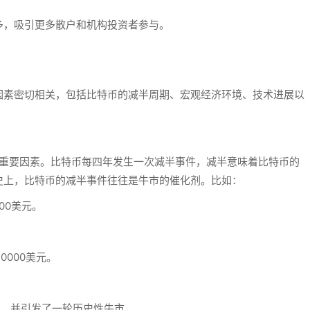
多，吸引更多散户和机构投资者参与。
因素密切相关，包括比特币的
减半周期、宏观经济环境、技术进展
以
一个重要因素。比特币每四年发生一次减半事件，减半意味着比特币的
史上，比特币的减半事件往往是牛市的催化剂。比如：
00美元。
0000美元。
元，并引发了一轮历史性牛市。