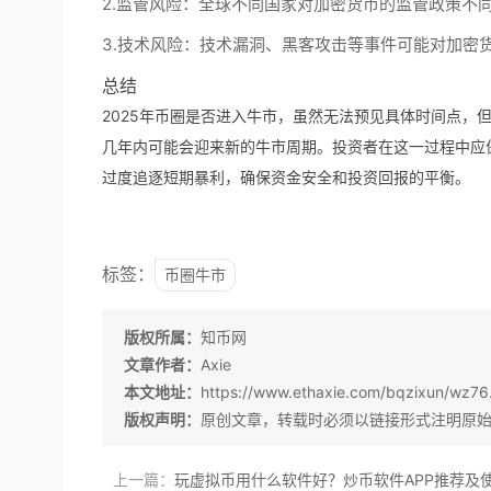
2.
监管风险：
全球不同国家对加密货币的监管政策不
3.
技术风险：
技术漏洞、黑客攻击等事件可能对加密
总结
2025年币圈是否进入牛市，虽然无法预见具体时间点，
几年内可能会迎来新的牛市周期。投资者在这一过程中应
过度追逐短期暴利，确保资金安全和投资回报的平衡。
标签：
币圈牛市
版权所属：
知币网
文章作者：
Axie
本文地址：
https://www.ethaxie.com/bqzixun/wz76
版权声明：
原创文章，转载时必须以链接形式注明原
上一篇：
玩虚拟币用什么软件好？炒币软件APP推荐及