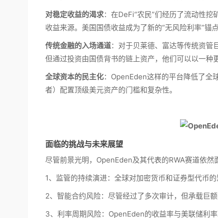
对稳定收益的渴求
：在DeFi“农民”们经历了流动性
收益来源。美国国债收益成为了新的“无风险利率”锚
传统金融的入场通道
：对于贝莱德、富达等传统资管
但通过投资由国债背书的链上资产，他们可以以一种
全球资本的民主化
：OpenEden这样的平台降低
者）配置顶级美元资产的门槛和复杂性。
面临的挑战与未来展望
尽管前景光明，OpenEden及其代表的RWA赛道依
1、监管的持续演进：全球对加密货币和证券型代币
2、智能合约风险：尽管经过了多次审计，但承载巨
3、利率周期风险：OpenEden的收益率与美联储