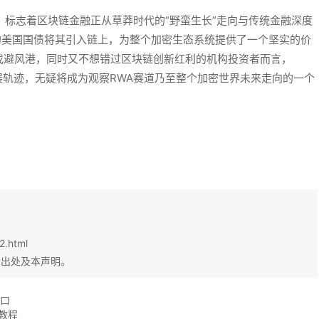
信号，标志着区块链金融正从草莽时代的“野蛮生长”走向与传统金融深度
的美国国债将其引入链上，为整个加密生态系统提供了一个坚实的价
找避风港，同时又不想错过区块链创新红利的机构投资者而言，
发展轨迹，无疑将成为观察RWA赛道乃至整个加密世界未来走向的一个
2.html
始出处及本声明。
入口
教程