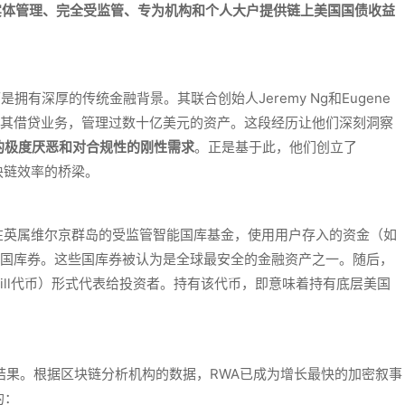
实体管理、完全受监管、专为机构和个人大户提供链上美国国债收益
是拥有深厚的传统金融背景。其联合创始人Jeremy Ng和Eugene
负责其借贷业务，管理过数十亿美元的资产。这段经历让他们深刻洞察
的极度厌恶和对合规性的刚性需求
。正是基于此，他们创立了
块链效率的桥梁。
个在英属维尔京群岛的受监管智能国库基金，使用用户存入的资金（如
短期国库券。这些国库券被认为是全球最安全的金融资产之一。随后，
-Bill代币）形式代表给投资者。持有该代币，即意味着持有底层美国
必然结果。根据区块链分析机构的数据，RWA已成为增长最快的加密叙事
的：