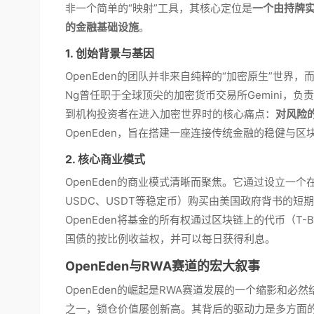
非一个简单的“映射”工具，其核心定位是
一个由持牌
的金融基础设施
。
1. 创始背景与基因
OpenEden的团队并非来自纯粹的“加密原生”世界，而
Ng曾任职于全球顶尖的加密货币交易所Gemini，
到机构投资者在进入加密世界时的核心痛点：
对风险
OpenEden，旨在搭建一座连接传统金融的稳健与区
2. 核心商业模式
OpenEden的商业模式清晰而聚焦。它通过设立一
USDC、USDT等稳定币）购买由美国政府背书的
OpenEden将基金的所有权通过区块链上的代币（T
国债的按比例收益权，并可以每日获得利息。
OpenEden与RWA赛道的宏大叙事
OpenEden的崛起是RWA赛道发展的一个缩影和
之一，锁仓价值屡创新高。其背后的驱动力是多方面