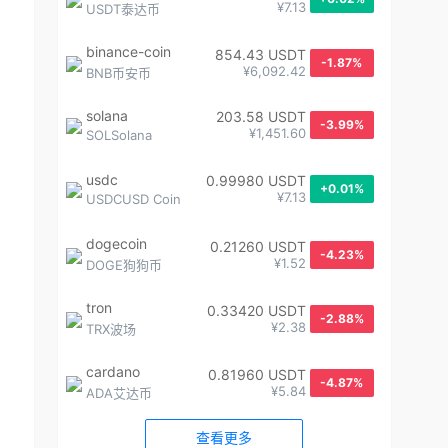
¥7.13
USDT泰达币
binance-coin
854.43 USDT
-1.87%
¥6,092.42
BNB币安币
solana
203.58 USDT
-3.99%
¥1,451.60
SOLSolana
usdc
0.99980 USDT
+0.01%
¥7.13
USDCUSD Coin
dogecoin
0.21260 USDT
-4.23%
¥1.52
DOGE狗狗币
tron
0.33420 USDT
-2.88%
¥2.38
TRX波场
cardano
0.81960 USDT
-4.87%
¥5.84
ADA艾达币
查看更多