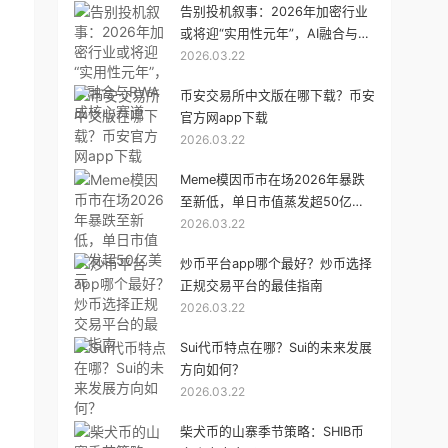
告别投机叙事：2026年加密行业
或将迎“实用性元年”，AI融合与
2026.03.22
RWA成核心赛道
币安交易所中文版在哪下载？币安
官方网app下载
2026.03.22
Meme模因币市在场2026年暴跌
至新低，单日市值蒸发超50亿美
2026.03.22
元
炒币平台app哪个最好？炒币选择
正规交易平台的最佳指南
2026.03.22
Sui代币特点在哪？Sui的未来发展
方向如何？
2026.03.22
柴犬币的山寨季节策略：SHIB币