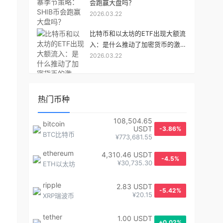
会跑赢大盘吗？
2026.03.22
比特币和以太坊的ETF出现大额流
入：是什么推动了加密货币的激
2026.03.22
增？
热门币种
108,504.65
bitcoin
USDT
-3.86%
BTC比特币
¥773,681.55
ethereum
4,310.46 USDT
-4.5%
¥30,735.30
ETH以太坊
ripple
2.83 USDT
-5.42%
¥20.15
XRP瑞波币
tether
1.00 USDT
+0.02%