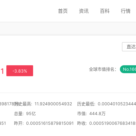
首页
资讯
百科
行情
直达
全球市值排名：
No.16
1
-3.83%
39817816
历史最高
:
11.924900054932
历史最低
:
0.0004010523444
总量
:
95亿
市值
:
444.8万
451
昨开
:
0.00051615879815091
昨收
:
0.0005190067683418