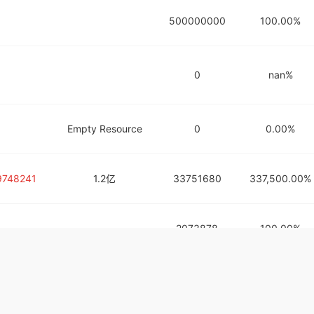
500000000
100.00%
0
nan%
Empty Resource
0
0.00%
9748241
1.2亿
33751680
337,500.00%
2073878
100.00%
725038.6
1614.6万
2950654
7.38%