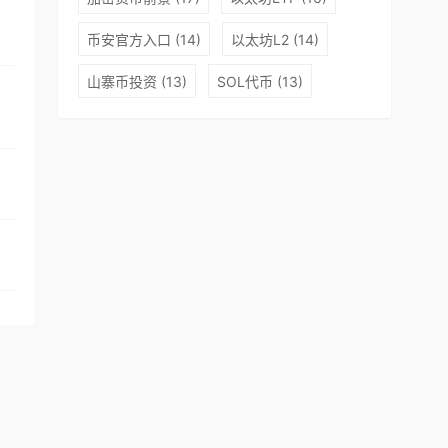
代区块链搭建基础设施。Harmony也创造了一个分享数据的
毫不会损耗他们的隐私。同时，Harmony也是一个完全开源的
币安官方入口
(14)
以太坊L2
(14)
构想真正变成现实。Harmony的网络堆栈基于Google的UDP
的7％）。Harmony的设计为静态类型，使用简洁的语法作
山寨币投资
(13)
SOL代币
(13)
Harmony将作为一个高容量的数据市场，旨在优化其机器学习
展开
散经济。ONE币作为平台代币，将负责整个平台的运转。ONE创始
NicolasBurtey；AlokKothari；RongjianLan；MinhDoan；Ni
相关钱包
ETN
ONE
HMC
DZ