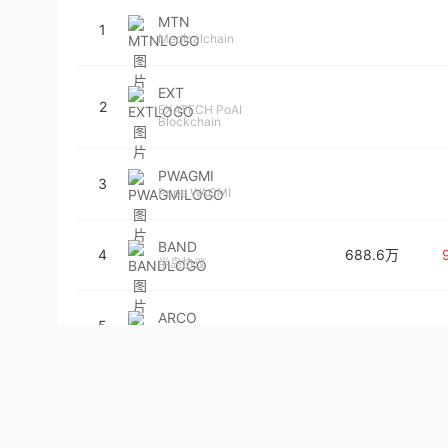
MTN
1
Medicalchain
EXT
2
EXATECH PoAI
Blockchain
PWAGMI
3
Pepe WAGMI
BAND
4
688.6万
半岛协议
ARCO
5
AquariusCoin
BAR
6
1014.4万
7
FC Barcelona Fan
Token