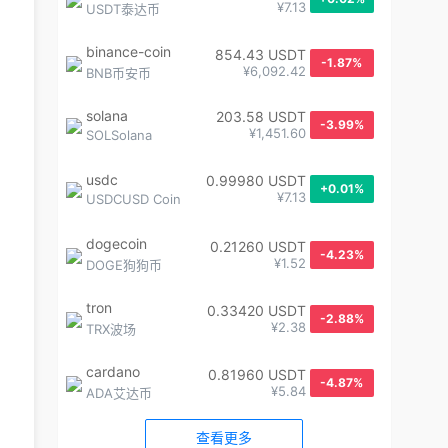
¥7.13
USDT泰达币
binance-coin
854.43 USDT
-1.87%
¥6,092.42
BNB币安币
solana
203.58 USDT
-3.99%
¥1,451.60
SOLSolana
usdc
0.99980 USDT
+0.01%
¥7.13
USDCUSD Coin
dogecoin
0.21260 USDT
-4.23%
¥1.52
DOGE狗狗币
tron
0.33420 USDT
-2.88%
¥2.38
TRX波场
cardano
0.81960 USDT
-4.87%
¥5.84
ADA艾达币
查看更多