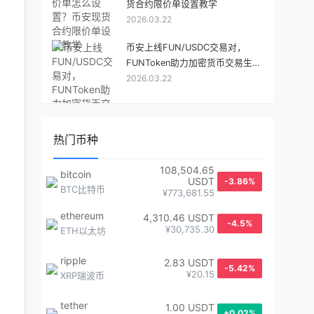
货合约限价单设置教学
2026.03.22
币安上线FUN/USDC交易对，
FUNToken助力加密货币交易生态
2026.03.22
升级
热门币种
108,504.65
bitcoin
USDT
-3.86%
BTC比特币
¥773,681.55
ethereum
4,310.46 USDT
-4.5%
¥30,735.30
ETH以太坊
ripple
2.83 USDT
-5.42%
¥20.15
XRP瑞波币
tether
1.00 USDT
+0.02%