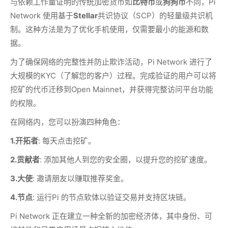
与依赖工作量证明的传统加密货币如
比特币
或
狗狗币
不同，Pi
Network 使用基于
Stellar
共识协议（SCP）的轻量级共识机
制。这种方法是为了优化手机使用，仅需要最小的能源和数
据。
为了确保网络的完整性并防止欺诈活动，Pi Network 进行了
大规模的KYC（了解您的客户）过程。完成验证的用户可以将
挖矿的代币迁移到Open Mainnet，并获得完整访问平台功能
的权限。
在网络内，您可以扮演四种角色：
1.
开拓者
: 每天点击挖矿。
2.
贡献者
: 添加其他人到您的安全圈，以提升您的挖矿速度。
3.
大使
: 邀请朋友以赚取推荐奖金。
4.
节点
: 运行Pi 的节点软体以验证交易并支持区块链。
Pi Network 正在建立一种全新的加密经济体，其中身份、可