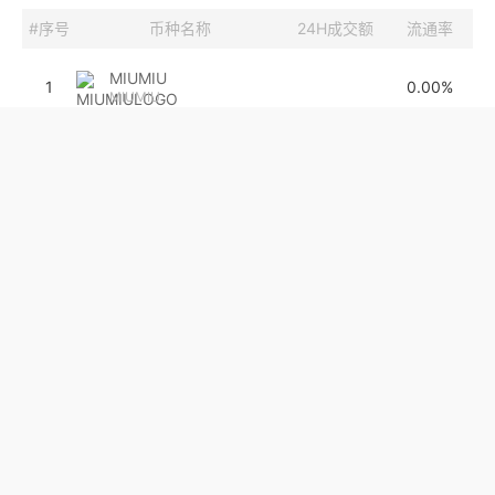
#序号
币种名称
24H成交额
流通率
MIUMIU
1
0.00%
MIUMIU
LOBO
2
100.00%
LOBO•THE•WOLF•PUP
AVT
3
30.9万
60%
Aventus
CFG
4
249.6万
0%
Centrifuge
LRC
5
1411.7万
99%
路印科技
NCT
6
78万
99.98%
PolySwarm