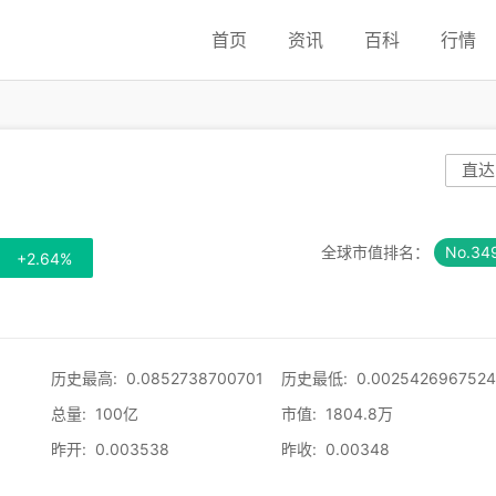
首页
资讯
百科
行情
直达
全球市值排名：
No.34
+2.64%
历史最高
:
0.0852738700701
历史最低
:
0.002542696752
总量
:
100亿
市值
:
1804.8万
昨开
:
0.003538
昨收
:
0.00348