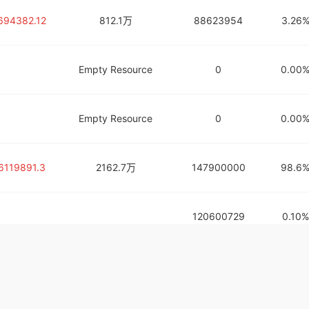
694382.12
812.1万
88623954
3.26
Empty Resource
0
0.00
Empty Resource
0
0.00
6119891.3
2162.7万
147900000
98.6
120600729
0.10%
Empty Resource
0
0.00