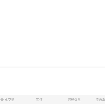
24H成交量
市值
流通数量
流通