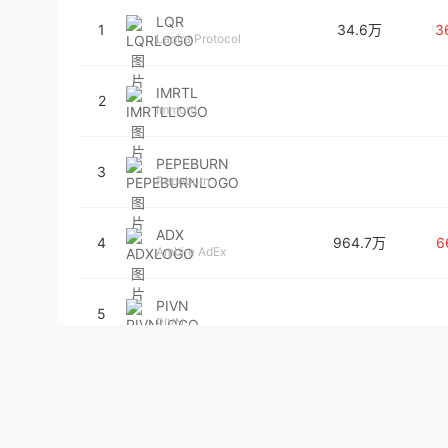
LQR
1
34.6万
3
Laqira Protocol
IMRTL
2
Immortl
PEPEBURN
3
Pepeburn
ADX
4
964.7万
6
Ambire AdEx
PIVN
5
PIVN
MOIL
6
Moovy
ZEL