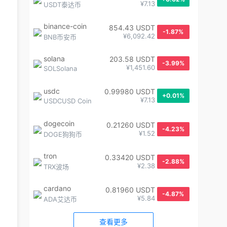
¥7.13
USDT泰达币
binance-coin
854.43 USDT
-1.87%
¥6,092.42
BNB币安币
solana
203.58 USDT
-3.99%
¥1,451.60
SOLSolana
usdc
0.99980 USDT
+0.01%
¥7.13
USDCUSD Coin
dogecoin
0.21260 USDT
-4.23%
¥1.52
DOGE狗狗币
tron
0.33420 USDT
-2.88%
¥2.38
TRX波场
cardano
0.81960 USDT
-4.87%
¥5.84
ADA艾达币
查看更多