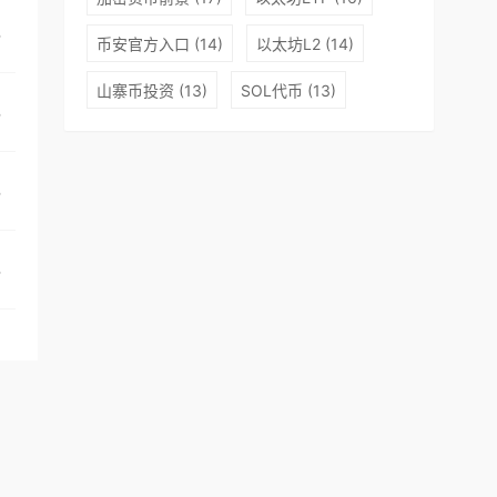
励和社群力量，激励用户分享和推广合适内容。通过区块链实现
%
系，互动行为的可信度将长期反映在用户信誉值上。
币安官方入口
(14)
以太坊L2
(14)
项目愿景
山寨币投资
(13)
SOL代币
(13)
「我为何存在？」每⼀个⼈或多或少都曾⾃问。⾃古以来，无数
%
更多的是没没无闻，消失在历史洪流里的每⼀个平凡灵魂，彷彿
平等的在数位世界里留下证明⾃⼰存在的印记。但中⼼化的储存
服务的消逝，不单纯只是⼀个公司的结束，⽽是抹灭了⼀群⼈建
%
⽣命的数位轨迹，Contentos团队希望透过区块链技术，根
某⼀个网站的关闭⽽让创作消散。⽽每⼀份创作也都应有相应的
项目核心价值
片。在此之上，构建⼀个去中⼼化的全球数位内容⽣态，实现数
元化，将价值和权利回归⾄⽤⼾⼿中。⽽Contentos也希望
1.⾝份认证：
将每⼀位创作者/⽤⼾的⾝份纪录进入公有链，在
%
只是乘载内容或是广告价值的内容公有链，⽽是纪录着每⼀个⼈
正完整纪录每⼀位⽤⼾的信誉等级。⾝份认证也能横跨所有基于Co
也不会让已认证的⾝份消失。
2.内容版权：
每⼀份创作都有其归属
间。任何⼈或任何社群/产品都可以透过Contentos公开查询
的⾏为负责」⼀直都是Contentos公有链的设计思想。⽽⽤⼾信
息。这个评价信息将跟随⽤⼾⾝份持续且不可逆的留存在Content
项目技术架构
开查询介⾯查询任何⽤⼾的信誉等级。
4.智能合约：
公有链将⽀
CVM（ContentosVirtualMachine）。
5.储存机制：
Conte
区块链底层（协议层）
Contentos提出借鉴STEEM+IP
%
直接储存特定格式内容。
作。•在检索层将与IPFS融合，从本质上改变网络数据的分发机制
区块链的⼀个资产并不能相互流通。比如不能从STEEM转移内容到
同链的数位内容可以相互流通。Contentos将以STEEM为