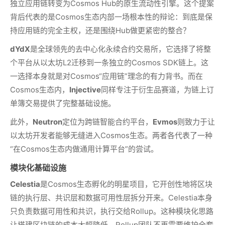
独立应用链转变为Cosmos Hub的原生流动性引擎。这个提案
背后代表的是Cosmos生态内部一场根本性的辩论：到底是保
持应用链的完全主权，还是围绕Hub做更紧密的整合？
dYdX
是全球领先的去中心化永续合约交易所，它选择了将整
个平台从以太坊L2迁移到一条独立的Cosmos SDK链上。这
一选择本身就是对Cosmos“应用链”理念的有力背书。而在
Cosmos生态内，
Injective
同样专注于衍生品赛道，为链上订
单簿交易提供了完整基础设施。
此外，
Neutron
定位为跨链智能合约平台，
Evmos
则致力于让
以太坊开发者能够无缝进入Cosmos生态。两者各代表了一种
“在Cosmos生态内做通用计算平台”的尝试。
模块化基础设施
Celestia
是Cosmos生态孵化的明星项目，它开创性地将区块
链的执行层、共识层和数据可用性层拆分开来。Celestia本身
只负责数据可用性和共识，执行交给Rollup。这种模块化思路
让搭建区块链的成本大幅降低，Rollup团队不再需要维护全套