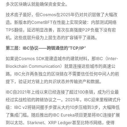
多次区块确认就能确保资金安全。
技术底子虽好，但Cosmos在2025年仍对共识层做了大幅改
造。新版本的CometBFT在性能上实现突破：内部测试网络
TPS翻倍，延迟明显改善，首次在高强度P2P负载下没有宕
机。这些底层升级为上层生态的扩容铺平了道路。
第三层：IBC协议——跨链通信的“TCP/IP”
如果说Cosmos SDK是建造城市的建筑材料，那IBC（Inter-
Blockchain Communication）就是连接这些城市的高速公
路。IBC允许两条独立的区块链在不需要信任任何中间人的前
提下，验证对方链上的共识状态并传输资产和数据。
IBC自2021年上线以来已经连接了超过100条链，成为行业最
经过实战检验的跨链协议之一。2025年，IBC迎来里程碑式升
级：IBC v2将链间握手步骤从大约10步压缩到3步，大幅降低
了集成门槛。随后推出的IBC Eureka项目更是将IBC连接扩展
到以太坊、Starknet、XRP Ledger甚至比特币网络，使得