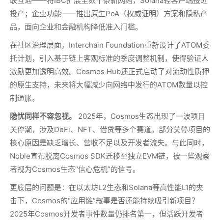
联互通——将IBC扩展至数十条新网络，Solana轻客户端接近
投产；企业功能——推出原生PoA（权威证明）方案和隐私产
品，面向企业和金融机构降低准入门槛。
在社区治理层面，Interchain Foundation重新设计了ATOM委
托计划，引入基于链上客观标准的季度调整机制，使得验证人
激励更加透明高效。Cosmos Hub还正式启动了对流动性质押
的原生支持，未来将大幅减少向网络中发行的ATOM数量以控
制通胀。
隐忧同样不容忽视。
2025年，Cosmos生态出现了一波项目
关停潮，涉及DeFi、NFT、借贷等多个赛道。部分关停项目的
核心原因是缺乏增长、营收不足以及开发者流失。与此同时，
Noble宣布脱离Cosmos SDK迁移至独立EVM链，被一些观察
者视为Cosmos生态“信心危机”的信号。
更底层的问题是：在以太坊L2生态和Solana等高性能L1的夹
击下，Cosmos的“应用链”叙事是否还能持续吸引新项目？
2025年Cosmos开发者事件数量仍排名第一，但活跃开发者