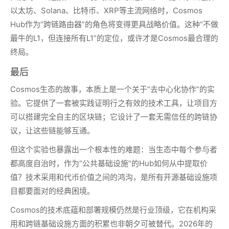
以太坊、Solana、比特币、XRP等主流网络时，Cosmos
Hub作为“跨链路由器”的角色将变得更具战略价值。这种“不做
最牛的L1，但连接所有L1”的定位，或许才是Cosmos最合理的
终局。
最后
Cosmos生态的故事，本质上是一个关于“去中心化协作”的实
验。它提供了一套被实践证明行之有效的技术工具，让项目方
可以搭建完全自主的区块链；它设计了一套无需信任的跨链协
议，让这些链能够互通。
但这个实验也暴露出一个根本性的难题：当生态中每个参与者
都高度自治时，作为“公共基础设施”的Hub如何从中提取价
值？技术采用和代币价值之间的鸿沟，是所有开源基础设施项
目都要面对的经典困境。
Cosmos的技术底蕴和部署规模仍然是行业顶级，它在机构采
用和跨链基础设施方面的积累也非朝夕可被替代。2026年的