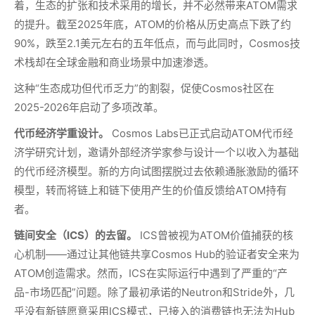
着，生态的扩张和技术采用的增长，并不必然带来ATOM需求
的提升。截至2025年底，ATOM的价格从历史高点下跌了约
90%，跌至2.1美元左右的五年低点，而与此同时，Cosmos技
术栈却在全球金融和商业场景中加速渗透。
这种“生态成功但代币乏力”的割裂，促使Cosmos社区在
2025-2026年启动了多项改革。
代币经济学重设计。
Cosmos Labs已正式启动ATOM代币经
济学研究计划，邀请外部经济学家参与设计一个以收入为基础
的代币经济模型。新的方向试图摆脱过去依赖通胀激励的循环
模型，转而将链上和链下使用产生的价值反馈给ATOM持有
者。
链间安全（ICS）的去留。
ICS曾被视为ATOM价值捕获的核
心机制——通过让其他链共享Cosmos Hub的验证者安全来为
ATOM创造需求。然而，ICS在实际运行中遇到了严重的“产
品-市场匹配”问题。除了最初承诺的Neutron和Stride外，几
乎没有新链愿意采用ICS模式，已接入的消费链也无法为Hub