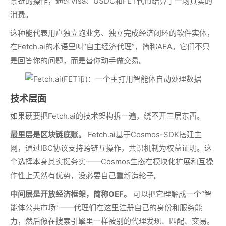
条链的操作，通过Visa、USDC和FET代币结算了一场真实的
消费。
这种能代表用户独立跑业务、独立完成经济闭环的软件实体，
在Fetch.ai的术语里叫“自主经济代理”，简称AEA。它们不只
是回答你的问题，而是替你动手做交易。
技术层面
如果硬要把Fetch.ai的技术架构拆一遍，绕不开三层东西。
最里层是区块链底账。
Fetch.ai基于Cosmos-SDK搭建主
网，通过IBC协议支持跨链互操作，共识机制为权益证明。这
个选择本身其实挺务实——Cosmos生态在模块化扩展和互操
作性上天然有优势，没必要自己重新造轮子。
中间层是开放经济框架，简称OEF。
可以把它理解成一个“智
能体公共市场”——代理们在这里注册自己的身份和服务能
力，然后像在搜索引擎里一样被别的代理发现、匹配、交易。