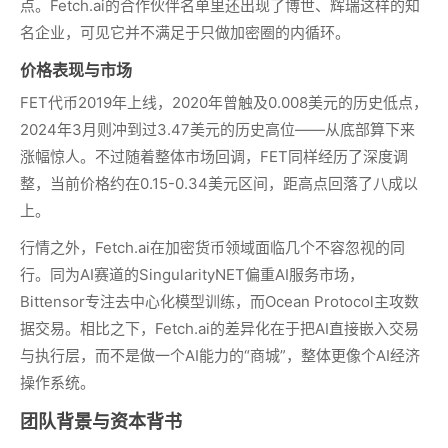
点。Fetch.ai的合作伙伴名单里还出现了博世、辉瑞这样的知
名企业，可见它并不满足于只做加密圈的内循环。
价格表现与市场
FET代币2019年上线，2020年曾触及0.008美元的历史低点，
2024年3月则冲到过3.47美元的历史高位——从底部算下来
涨幅惊人。不过随着整体市场回调，FET同样经历了深度调
整，当前价格约在0.15-0.34美元区间，距高点回落了八成以
上。
行情之外，Fetch.ai在加密货币领域面临几个不容忽视的同
行。同为AI赛道的SingularityNET偏重AI服务市场，
Bittensor专注去中心化模型训练，而Ocean Protocol主攻数
据交易。相比之下，Fetch.ai的差异化在于把AI直接嵌入交易
与执行层，而不是做一个AI能力的“商城”，整体更像个AI经济
操作系统。
团队背景与资本背书