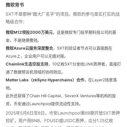
微软背书
SXT不是那种"蹭大厂名字"的项目。微软的参与是实打实的战
略级合作：
微软M12领投2000万美元
，这是微软专门投早期科技公司的基
金，不是随便撒钱。
微软Azure云服务深度整合
，SXT的验证者节点可以直接跑在
Azure上，企业用户可以无缝对接。
Chainlink生态空投支持
，10亿枚SXT分发给LINK质押者，直接打
通了数据预言机领域的协同效应。
Matter Labs（zkSync Hyperchains）合作
，在Layer2场景落
地。
此外还获得了Chain Hill Capital、SevenX Ventures等机构的投
资，币安通过Launchpool提供流动性支持。
2025年5月6日至8日，币安Launchpool第69期开放SXT质押
挖矿，用户用BNB、FDUSD或USDC质押，瓜分1.25亿枚