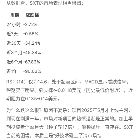
从数据看，SXT的市场表现相当惨烈：
周期
涨跌幅
24小时
-2.72%
近7天
-0.55%
近30天
-34.24%
近3个月
-45.34%
近6个月
-67.83%
近1年
-90.03%
RSI（14）仅为14.6，处于超卖区间。MACD显示看跌信号，
短期卖压明显。强支撑在0.0118美元（历史最低价附近），近
期阻力在0.135-0.14美元。
为什么跌这么狠？原因不复杂：项目2025年5月才上线主网，
到现在刚满一年，市场对新项目的热情退潮是正常的。加上早
期投资者浮盈巨大（种子轮17倍），解锁抛压一直存在。SXT
当前的困境，本质上是"好技术碰上了冷市场"。