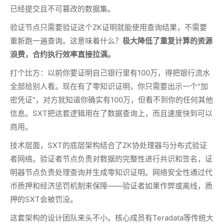
已经提交且不可篡改的数据集。
验证节点只需要验证这个ZK证明就能使用查询结果，不需要
重新跑一遍查询。这意味着什么？
极大降低了重复计算的资源
浪费，合约执行效率直接拉满。
打个比方：以前你要证明自己银行里有100万，得把银行流水
全部给别人看。现在有了零知识证明，你只需要出示一个"加
密凭证"，对方就知道你确实有100万，但看不到你的任何其他
信息。SXT把这套逻辑用在了数据查询上，而且速度快到可以
商用。
技术层面，SXT的底层架构结合了ZK协处理器与分布式验证
者网络。验证者节点负责对数据的完整性进行共识和签名，证
明器节点负责处理查询并生成零知识证明。网络安全性通过代
币质押和经济惩罚机制来保障——验证者如果作弊或离线，质
押的SXT会被罚没。
这套架构的设计团队来头不小。核心成员有Teradata等传统大