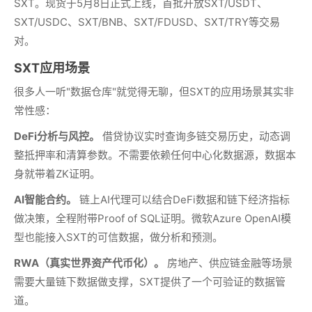
SXT。现货于5月8日正式上线，首批开放SXT/USDT、
SXT/USDC、SXT/BNB、SXT/FDUSD、SXT/TRY等交易
对。
SXT应用场景
很多人一听"数据仓库"就觉得无聊，但SXT的应用场景其实非
常性感：
DeFi分析与风控。
借贷协议实时查询多链交易历史，动态调
整抵押率和清算参数。不需要依赖任何中心化数据源，数据本
身就带着ZK证明。
AI智能合约。
链上AI代理可以结合DeFi数据和链下经济指标
做决策，全程附带Proof of SQL证明。微软Azure OpenAI模
型也能接入SXT的可信数据，做分析和预测。
RWA（真实世界资产代币化）。
房地产、供应链金融等场景
需要大量链下数据做支撑，SXT提供了一个可验证的数据管
道。