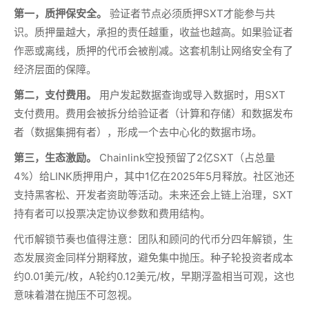
第一，质押保安全。
验证者节点必须质押SXT才能参与共
识。质押量越大，承担的责任越重，收益也越高。如果验证者
作恶或离线，质押的代币会被削减。这套机制让网络安全有了
经济层面的保障。
第二，支付费用。
用户发起数据查询或导入数据时，用SXT
支付费用。费用会被拆分给验证者（计算和存储）和数据发布
者（数据集拥有者），形成一个去中心化的数据市场。
第三，生态激励。
Chainlink空投预留了2亿SXT（占总量
4%）给LINK质押用户，其中1亿在2025年5月释放。社区池还
支持黑客松、开发者资助等活动。未来还会上链上治理，SXT
持有者可以投票决定协议参数和费用结构。
代币解锁节奏也值得注意：团队和顾问的代币分四年解锁，生
态发展资金同样分期释放，避免集中抛压。种子轮投资者成本
约0.01美元/枚，A轮约0.12美元/枚，早期浮盈相当可观，这也
意味着潜在抛压不可忽视。