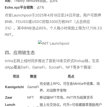
A轮
：Theory Ventures领投，占4%
Echo.xyz平台销售
：占1%
币安Launchpool于2025年4月18日至24日开放，用户可质押
BNB、FDUSD或USDC挖取3000万枚INIT（占总供应
3%）。其中BNB池占85%，个人每小时奖励上限为17,708.33
INIT。
四、应用链生态
Initia主网上线时同步推出了首批16条交织式Rollup链，生态
dApp覆盖DeFi、GameFi、SocialFi、NFT等多个赛道：
项目
赛道
亮点
完全链上RPG，可在各Minitia中收集、培
Kamigotchi
GameFi
养、对战数字宠物
Zaar
NFT
移动端NFT市场，INIT作为结算货币
Lunch
链上社交协议，代币+可收藏徽章激励用户