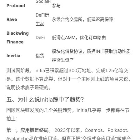
SocialFi
Protocol
参与
DeFi衍
Rave
永续合约交易所，低延迟高保障
生品
Blackwing
DeFi
低滑点AMM，优化订单路由
Finance
模块化借贷协议，质押INIT获取流动性质
Inertia
借贷
押衍生资产
测试网阶段，Initia已积累超过300万地址、完成1.25亿笔交
易。这个数据不算炸裂，但对于一个主网刚上线的项目来说，
说明技术底子是硬的。
五、为什么说Initia踩中了趋势？
回顾区块链发展的几个关键趋势，Initia几乎每一步都踩在节
拍上：
第一，应用链是终局。
2023年以来，Cosmos、Polkadot、
Avalanche都在推应用链，但真正把"交织式多应用链"做成产