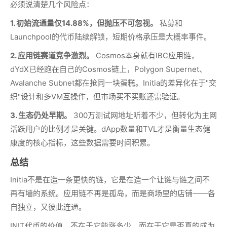
必须说清楚几个风险点：
1. 初始流通量仅14.88%，但抛压不可忽视。
私募和
Launchpool的代币陆续解锁，短期价格承压是大概率事件。
2. 应用链赛道竞争激烈。
Cosmos本身就有IBC应用链，
dYdX已经跑在自己的Cosmos链上，Polygon Supernet、
Avalanche Subnet都在抢同一块蛋糕。Initia的差异化在于"交
织"设计和多VM互操作，但市场买不买账还需验证。
3. 生态仍处早期。
300万测试网地址听着不少，但转化为主网
活跃用户的比例才是关键。dApp数量和TVL才是衡量生态健
康度的核心指标，这些数据需要时间积累。
总结
Initia不是在造一条更快的链，它是在造一个让链与链之间不
再有墙的系统。应用链不再是孤岛，而是商场里的店铺——各
自独立，又彼此连通。
INIT代币的价值，不在于它能涨多少，而在于它是否真的成为