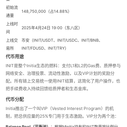
初始流
148,750,000（占14.88%）
通量
上线时
2025年4月24日 19:00（东八区）
间
上线交
币安（INIT/USDT、INIT/USDC、INIT/BNB、
易所
INIT/FDUSD、INIT/TRY）
代币用途
INIT是整个Initia生态的燃料：支付L1和L2的Gas费、质押参与
网络安全、治理投票、流动性激励，以及VIP计划的奖励分
配。所有链上交易统一使用INIT结算，这简化了用户操作，也
把手续费收入持续回馈给质押者和生态金库。
代币分配
Initia推出了一个叫VIP（Vested Interest Program）的机
制，把总供应量的25%专门用于生态激励。VIP分为两个池：
Balance Pool（平衡池）
：根据Minitia持有的INIT数量按比例分