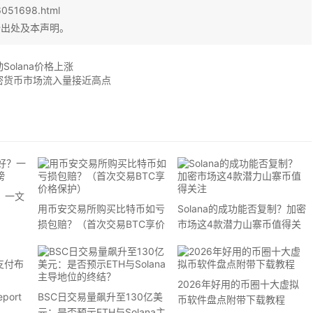
6051698.html
始出处及本声明。
动Solana价格上涨
密货币市场流入量接近高点
？一文
用币安交易所购买比特币如亏
Solana的成功能否复制？加密
损包赔？（首次交易BTC享价
市场这4款潜力山寨币值得关
格保护）
注
2026年好用的币圈十大虚拟
port
BSC日交易量飙升至130亿美
币软件盘点附带下载教程
元：是否预示ETH与Solana主