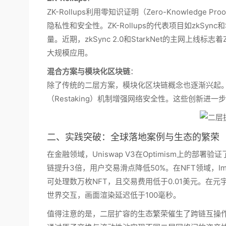
ZK-Rollups利用零知识证明（Zero-Knowled
隐私性和安全性。ZK-Rollups的代表项目如zkSy
量。近期，zkSync 2.0和StarkNet的主网上线
大规模应用。
混合方案与模块化区块链
：
除了传统的二层方案，模块化区块链概念也逐渐兴起。例如，
（Restaking）机制增强网络安全性。这些创新
二、实践突破：全球落地案例与生态的繁荣
在金融领域，Uniswap V3在Optimism上的
链提升3倍，用户交易滑点降低50%。在NFT领域，Immu
可处理数万枚NFT，且交易费用低于0.01美元。在元宇
世界交互，画面渲染延迟低于100毫秒。
值得注意的是，二层扩容的生态繁荣催生了跨链互操作协议的