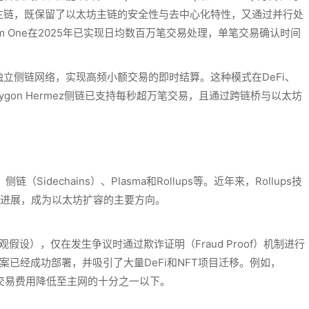
至主链，既保留了以太坊主链的安全性与去中心化特性，又通过并行处
um One在2025年已实现日均数百万笔交易处理，单笔交易确认时间
立侧链网络，实现高频小额交易的即时结算。这种模式在DeFi、
ygon Hermez侧链已支持每秒超万笔交易，且通过跨链桥与以太坊
（Sidechains）、Plasma和Rollups等。近年来，Rollups技
s取得了显著进展，成为以太坊扩容的主要方向。
的（乐观假设），仅在发生争议时通过欺诈证明（Fraud Proof）机制进行
这些方案已经成功部署，并吸引了大量DeFi和NFT项目迁移。例如，
时将交易费用降低至主网的十分之一以下。