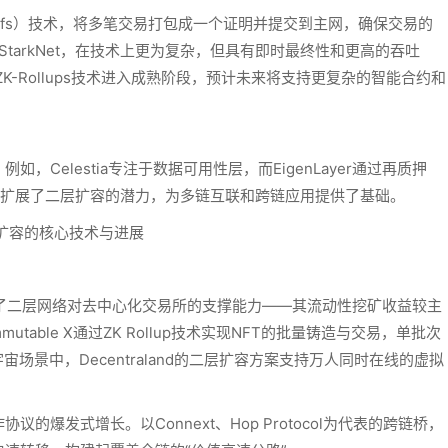
ge Proofs）技术，将多笔交易打包成一个证明并提交到主网，确保交易的
nc和StarkNet，在技术上更为复杂，但具有即时最终性和更高的吞吐
标志着ZK-Rollups技术进入成熟阶段，预计未来将支持更复杂的智能合约和
Celestia专注于数据可用性层，而EigenLayer通过再质押
进一步扩展了二层扩容的潜力，为多链互联和跨链应用提供了基础。
部署验证了二层网络对去中心化交易所的支撑能力——其流动性挖矿收益较主
table X通过ZK Rollup技术实现NFT的批量铸造与交易，单批次
宙场景中，Decentraland的二层扩容方案支持万人同时在线的虚拟
爆发式增长。以Connext、Hop Protocol为代表的跨链桥，