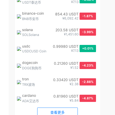
¥7.13
USDT泰达币
binance-coin
854.43 USDT
-1.87%
¥6,092.42
BNB币安币
solana
203.58 USDT
-3.99%
¥1,451.60
SOLSolana
usdc
0.99980 USDT
+0.01%
¥7.13
USDCUSD Coin
dogecoin
0.21260 USDT
-4.23%
¥1.52
DOGE狗狗币
tron
0.33420 USDT
-2.88%
¥2.38
TRX波场
cardano
0.81960 USDT
-4.87%
¥5.84
ADA艾达币
查看更多