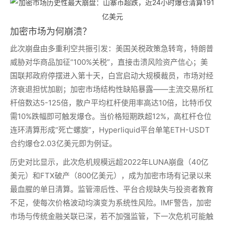
加密市场为何崩溃？
此次崩盘由多重利空共振引发：美国关税政策急转弯，特朗普
威胁对华商品加征“100%关税”，直接击溃风险资产信心；美
国联邦政府停摆进入第十天，白宫启动大规模裁员，市场对经
济衰退担忧加剧；加密市场结构性缺陷暴露——主流交易所杠
杆倍数达5-125倍，散户平均杠杆使用率高达10倍，比特币仅
需10%跌幅即可触发爆仓。当价格短期跌超12%，高杠杆仓位
连环清算形成“死亡螺旋”，Hyperliquid平台单笔ETH-USDT
合约爆仓2.03亿美元即为例证。
历史对比显示，此次危机规模远超2022年LUNA崩盘（40亿
美元）和FTX破产（800亿美元），成为加密市场有记录以来
最血腥的单日清算。监管滞后性、平台合规缺失与投资者教育
不足，使每次价格波动均演变为系统性风险。IMF警告，加密
市场与传统金融关联已深，若不加强监管，下一次危机可能触