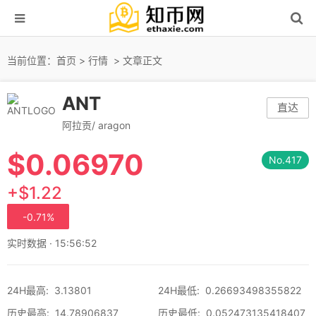
当前位置：
首页
>
行情
> 文章正文
ANT
直达
阿拉贡/ aragon
$
0.06970
No.417
+$1.22
-0.71%
实时数据 · 15:56:52
24H最高
:
3.13801
24H最低
:
0.26693498355822
历史最高
:
14.78906837
历史最低
:
0.052473135418407