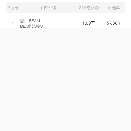
#序号
币种名称
24H成交额
流通率
BEAM
1
10.9万
57.36%
BEAM
PRTG
2
48.81
0%
Pre-retogeum
AI16Z
3
5334.3万
100.00%
ai16z
SWCH
4
242.2万
36.46%
SwissCheese
SYN
5
772.9万
72.9%
Synapse
SHRAP
6
0.00%
Shrapnel