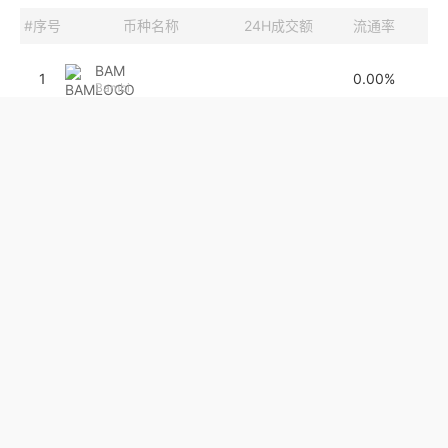
#序号
币种名称
24H成交额
流通率
BAM
1
0.00%
Bambi
RAY
2
1.7亿
48.3%
Raydium
ZBU
3
33.1万
5.18%
Zeebu
LCX
4
45.2万
77.78%
LCX token
VADER
5
12.3万
0%
Vader Protocol
CURVE
6
0.00%
Curve Network