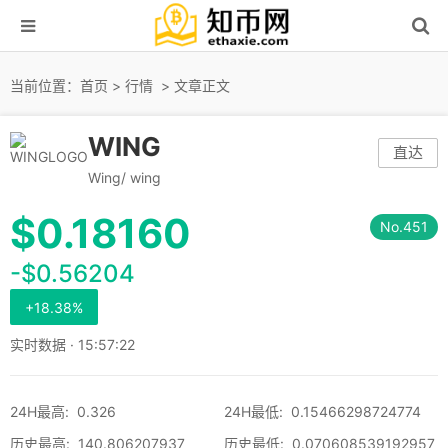
当前位置：
首页
>
行情
> 文章正文
WING
直达
Wing/ wing
$
0.18160
No.451
-$0.56204
+18.38%
实时数据 · 15:57:22
24H最高
:
0.326
24H最低
:
0.15466298724774
历史最高
:
140.806207937
历史最低
:
0.070608539192957