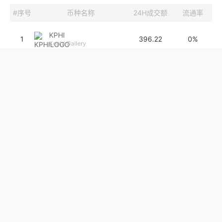
#序号
币种名称
24H成交额
流通率
KPHI
1
396.22
0%
Kephi Gallery
SPELL
2
54.80%
Spell Token
SUSHI
3
4477万
93%
寿司
ABS
4
69.50%
Autobusd
ENXS
5
0.00%
EtherNexus
TORN
6
13.1万
53%
Tornado.Cash