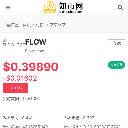
当前位置：
首页
>
行情
> 文章正文
FLOW
直达
Flow/ flow
$
0.39890
No.88
-$0.01602
-4.16%
实时数据 · 15:51:03
24H最高
:
0.441
24H最低
:
0.397
历史最高
:
46.16255049
历史最低
:
0.29158293716702