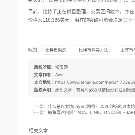
有关的：
比特币的主导地位对山寨币市场而言是“成
目前，比特币正在横盘整理，交易区间收窄，并在
价格为118,385美元，潜在的突破可能会决定其
标签：
比特币动态
比特币购买方法
山寨币
版权所属：
知币网
文章作者：
Axie
本文地址：
https://www.ethaxie.com/news/175395
版权声明：
原创文章，转载时必须以链接形式注明原
上一篇：
什么是以太坊Layer2网络？2026顶级的以太坊
下一篇：
鲸鱼雷达扫描：ADA、LINK、ONDO和 HB
相关文章