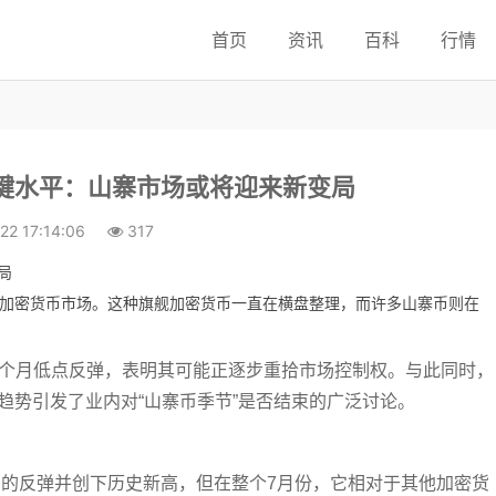
首页
资讯
百科
行情
键水平：山寨市场或将迎来新变局
22 17:14:06
317
掌控加密货币市场。这种旗舰加密货币一直在横盘整理，而许多山寨币则在
一个月低点反弹，表明其可能正逐步重拾市场控制权。与此同时，
趋势引发了业内对“山寨币季节”是否结束的广泛讨论。
刻的反弹并创下历史新高，但在整个7月份，它相对于其他加密货