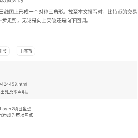
败攸关”的
日线图上形成一个对称三角形。截至本文撰写时，比特币的交易
下一步走势，无论是向上突破还是向下回调。
季节
山寨币
9424459.html
始出处及本声明。
Layer2项目盘点
AR代币成为市场焦点