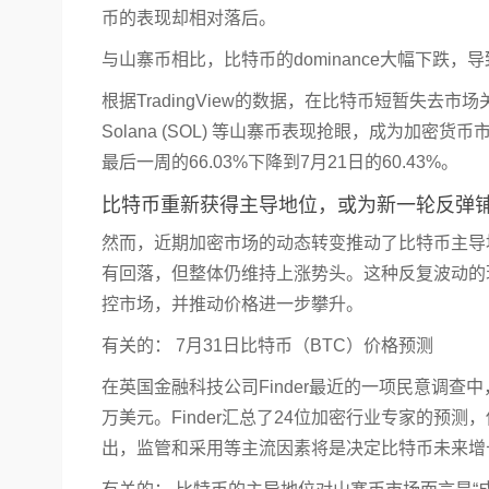
币的表现却相对落后。
与山寨币相比，比特币的
dominance
大幅下跌，导
根据TradingView的数据，在比特币短暂失去市场关注
Solana (SOL) 等山寨币表现抢眼，成为加
最后一周的66.03%下降到7月21日的60.43%。
比特币重新获得主导地位，或为新一轮反弹
然而，近期加密市场的动态转变推动了比特币主导地
有回落，但整体仍维持上涨势头。这种反复波动的
控市场，并推动价格进一步攀升。
有关的：
7月31日比特币（BTC）价格预测
在英国金融科技公司Finder最近的一项
民意调查
中
万美元。Finder汇总了24位加密行业专家的预
出，监管和采用等主流因素将是决定比特币未来增