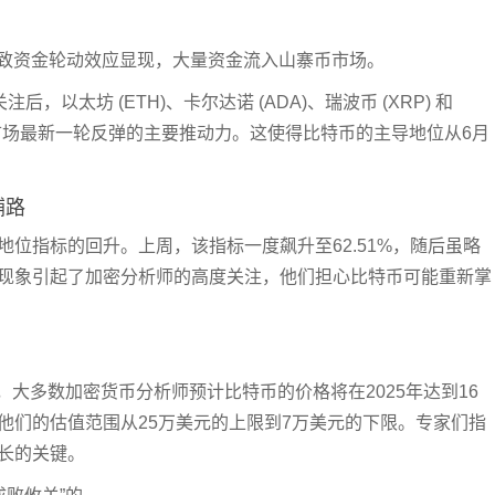
致资金轮动效应显现，大量资金流入山寨币市场。
后，以太坊 (ETH)、卡尔达诺 (ADA)、瑞波币 (XRP) 和
密货币市场最新一轮反弹的主要推动力。这使得比特币的主导地位从6月
铺路
位指标的回升。上周，该指标一度飙升至62.51%，随后虽略
现象引起了加密分析师的高度关注，他们担心比特币可能重新掌
，大多数加密货币分析师预计比特币的价格将在2025年达到16
测，他们的估值范围从25万美元的上限到7万美元的下限。专家们指
长的关键。