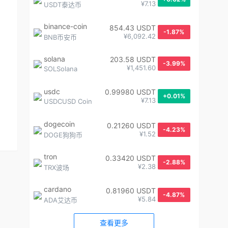
¥7.13
USDT泰达币
binance-coin
854.43 USDT
-1.87%
¥6,092.42
BNB币安币
solana
203.58 USDT
-3.99%
¥1,451.60
SOLSolana
usdc
0.99980 USDT
+0.01%
¥7.13
USDCUSD Coin
dogecoin
0.21260 USDT
-4.23%
¥1.52
DOGE狗狗币
tron
0.33420 USDT
-2.88%
¥2.38
TRX波场
cardano
0.81960 USDT
-4.87%
¥5.84
ADA艾达币
查看更多