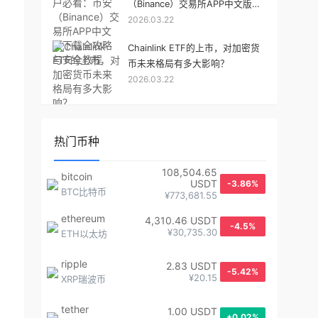
（Binance）交易所APP中文版下
2026.03.22
载全攻略与安全教程
Chainlink ETF的上市，对加密货
币未来格局有多大影响？
2026.03.22
热门币种
108,504.65
bitcoin
USDT
-3.86%
BTC比特币
¥773,681.55
ethereum
4,310.46 USDT
-4.5%
¥30,735.30
ETH以太坊
ripple
2.83 USDT
-5.42%
¥20.15
XRP瑞波币
tether
1.00 USDT
+0.02%