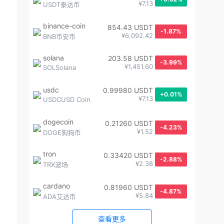
¥7.13
USDT泰达币
binance-coin
854.43 USDT
-1.87%
¥6,092.42
BNB币安币
solana
203.58 USDT
-3.99%
¥1,451.60
SOLSolana
usdc
0.99980 USDT
+0.01%
¥7.13
USDCUSD Coin
dogecoin
0.21260 USDT
-4.23%
¥1.52
DOGE狗狗币
tron
0.33420 USDT
-2.88%
¥2.38
TRX波场
cardano
0.81960 USDT
-4.87%
¥5.84
ADA艾达币
查看更多