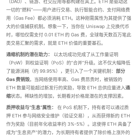
（DAO）、链游、社交应用等都构建在其上。ETH 是驱动这
一切的“燃料”——用户进行交易、执行智能合约、支付网络费
用（Gas Fee）都必须消耗 ETH。这种刚需属性为其提供了强
大的价值捕获机制。想象一下，当你在 Uniswap 上兑换代币
时，哪怕仅需支付 0.01 ETH 的 Gas 费，全球每天数百万笔此
类交易汇聚的需求，就是 ETH 价值的重要基石。
通缩机制的潜在助力：
以太坊成功完成了从工作量证明
（PoW）到权益证明（PoS）的“合并”升级。这不仅大幅降低
了能源消耗（约 99.95%），更引入了一个关键机制：
部分
Gas 费销毁
。当网络使用率高、Gas 费昂贵时，被销毁的
ETH 数量可能超过新发行的奖励，导致 ETH 总供应量进入
通
缩
状态。稀缺性的增加，长期看对价格是潜在的支撑因素。
质押收益与“生息”属性：
在 PoS 机制下，持有者可以通过质
押 ETH 参与网络安全维护（验证交易），从而获得新的 ETH
作为奖励（目前年化收益率约 3%-5%）。这使得 ETH 具备了
成为“生息资产”的潜力，为长期持有者提供了除价格上涨外的