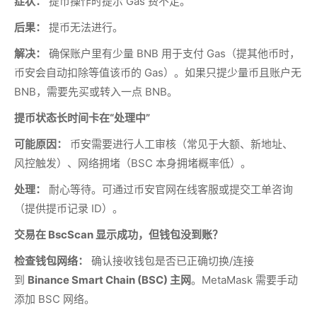
症状：
提币操作时提示 Gas 费不足。
后果：
提币无法进行。
解决：
确保账户里有少量 BNB 用于支付 Gas（提其他币时，
币安会自动扣除等值该币的 Gas）。如果只提少量币且账户无
BNB，需要先买或转入一点 BNB。
提币状态长时间卡在“处理中”
可能原因：
币安需要进行人工审核（常见于大额、新地址、
风控触发）、网络拥堵（BSC 本身拥堵概率低）。
处理：
耐心等待。可通过币安官网在线客服或提交工单咨询
（提供提币记录 ID）。
交易在 BscScan 显示成功，但钱包没到账？
检查钱包网络：
确认接收钱包是否已正确切换/连接
到
Binance Smart Chain (BSC) 主网
。MetaMask 需要手动
添加 BSC 网络。