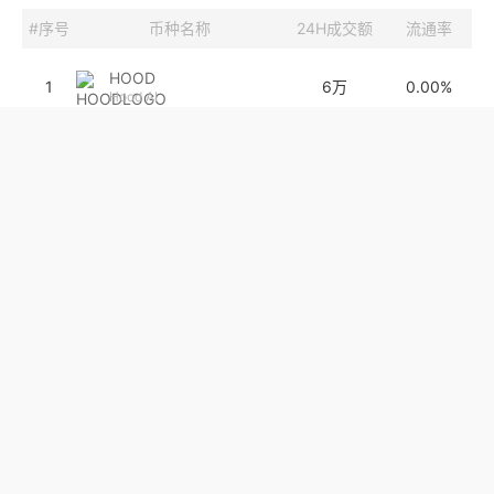
#序号
币种名称
24H成交额
流通率
HOOD
1
6万
0.00%
Hood AI
MLXC
2
4.1万
0%
Marvellex Classic
AGIX
3
7.6万
0%
SingularityNET
MNI
4
0.00%
MnICorp
SLP
5
897.4万
0%
SilkPay
CHITCAT
6
0.00%
ChitCAT