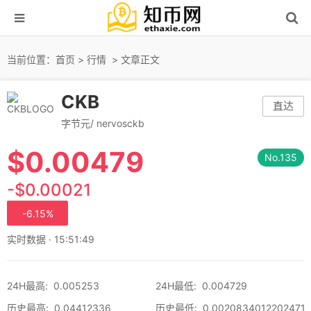
当前位置：
首页
>
行情
> 文章正文
CKB
直达
字节元/ nervosckb
$
0.00479
No.135
-$0.00021
-6.15%
实时数据 · 15:51:49
24H最高
:
0.005253
24H最低
:
0.004729
历史最高
:
0.04412336
历史最低
:
0.0020834012202471