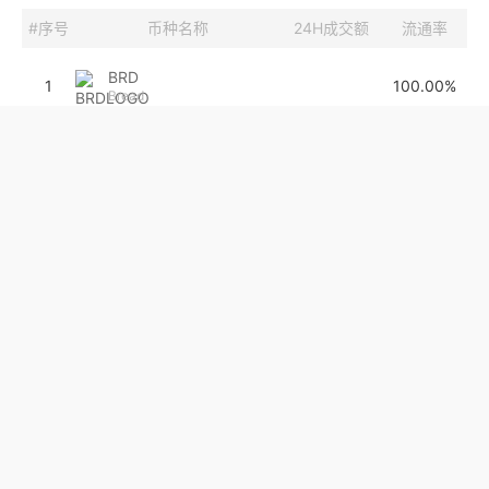
#序号
币种名称
24H成交额
流通率
BRD
1
100.00%
Bread
DATA
2
70.00%
Streamr DATAcoin
DENT
3
369.5万
100%
Dentcoin
HOT
4
152.1万
46.67%
Hydro
BETA
5
6238.78
95%
Beta Finance
CORE
6
1580.2万
48%
Core