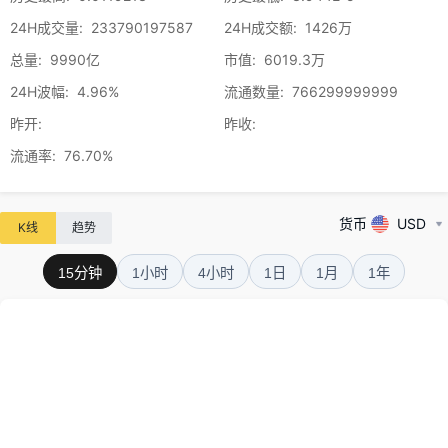
24H成交量
:
233790197587
24H成交额
:
1426万
总量
:
9990亿
市值
:
6019.3万
24H波幅
:
4.96%
流通数量
:
766299999999
昨开
:
昨收
:
流通率
:
76.70%
货币
USD
K线
趋势
15分钟
1小时
4小时
1日
1月
1年