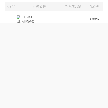
#序号
币种名称
24H成交额
流通率
UNM
1
0.00%
Unium
ETN
2
84.9万
85.62%
Electroneum
AICORE
3
0.00%
AICORE
RBN
4
1434.44
54%
Ribbon Finance
STMX
5
12.7万
98.82%
StormX
WEX
6
0
94.94%
WaultSwap