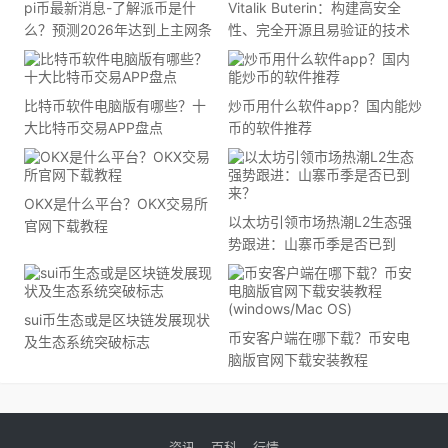
pi币最新消息-了解派币是什
Vitalik Buterin：构建高安全
么？预测2026年达到上主网条
性、完全开源且易验证的技术
件
堆栈
比特币软件电脑版有哪些？十
炒币用什么软件app？国内能炒
大比特币交易APP盘点
币的软件推荐
OKX是什么平台？OKX交易所
以太坊引领市场热潮L2生态强
官网下载教程
势跟进：山寨币季是否已到
来？
sui币生态或是区块链发展现状
币安客户端在哪下载？币安电
及生态系统突破标志
脑版官网下载安装教程
(windows/Mac OS)
资讯
百科
行情