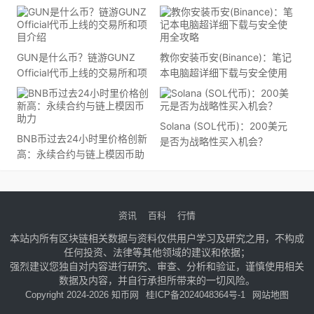
弹或新高？
GUN是什么币？链游GUNZ
教你安装币安(Binance)：笔记
Official代币上线的交易所和项
本电脑超详细下载与安全使用
目介绍
全攻略
Solana (SOL代币)：200美元
BNB币过去24小时里价格创新
是否为战略性买入机会？
高：永续合约与链上模因币助
力
资讯
百科
行情
本站内所有区块链相关数据与资料仅供用户学习及研究之用，不构成
任何投资、法律等其他领域的建议和依据；
强烈建议您独自对内容进行研究、审查、分析和验证，谨慎使用相关
数据及内容，并自行承担所带来的一切风险。
Copyright 2024-2026 知币网
桂ICP备2024048364号-1
网站地图