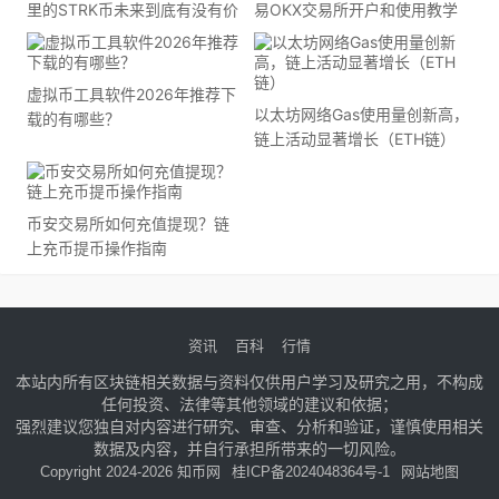
里的STRK币未来到底有没有价
易OKX交易所开户和使用教学
值？
（2026版）
虚拟币工具软件2026年推荐下
以太坊网络Gas使用量创新高，
载的有哪些？
链上活动显著增长（ETH链）
币安交易所如何充值提现？链
上充币提币操作指南
资讯
百科
行情
本站内所有区块链相关数据与资料仅供用户学习及研究之用，不构成
任何投资、法律等其他领域的建议和依据；
强烈建议您独自对内容进行研究、审查、分析和验证，谨慎使用相关
数据及内容，并自行承担所带来的一切风险。
Copyright 2024-2026 知币网
桂ICP备2024048364号-1
网站地图