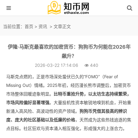
当前位置：
首页
>
资讯
> 文章正文
伊隆·马斯克最喜欢的加密货币：狗狗币为何能在2026年
飙升？
2026-03-22 17:14:06
440
马斯克点燃的，正是市场深处蛰伏已久的“FOMO”（Fear of
Missing Out）情绪。2025年初，经历漫长熊市调整后，加密货币
市场整体回暖迹象明显。
比特币重拾升势，以太坊生态持续繁荣，
市场风险偏好显著增强
。大量投机性资本敏锐地嗅到机会，开始重
新涌入高风险、高波动性的资产领域。
狗狗币凭借其极高的辨识
度、庞大的社区基础以及低廉的价格
，天然成为这些热钱追逐的焦
点目标。社区狂欢与资本涌入相互强化，形成强大的上涨合力。