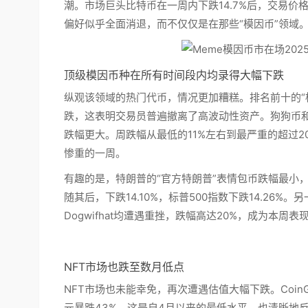
潮。市场巨头比特币在一周内下跌14.7%后，交易价格
偏好似乎全面消退，而不仅仅是在那些“模因币”领域
顶级模因币种在所有时间段内均录得大幅下跌
纵观该领域的热门代币，情况更加糟糕。排名前十的“
跌，这表明交易员普遍撤离了高波动性资产。狗狗币和柴犬
跌幅更大。周跌幅从最低的11%左右到最严重的超过
惨重的一周。
有趣的是，特朗普的“官方特朗普”表情包币跌幅最小，
随其后，下跌14.10%，标普500指数下跌14.26%。另一方
Dogwifhat均遭遇重挫，跌幅高达20%，成为本周
NFT市场也跌至数月低点
NFT市场也未能幸免，再次遭遇估值大幅下跌。CoinG
元暴跌43%。这是自4月以来的最低水平，也清晰地