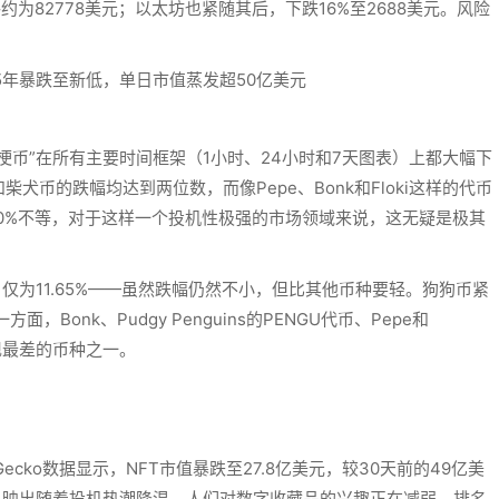
约为82778美元；以太坊也紧随其后，下跌16%至2688美元。风险
。
梗币”在所有主要时间框架（1小时、24小时和7天图表）上都大幅下
币的跌幅均达到两位数，而像Pepe、Bonk和Floki这样的代币
20%不等，对于这样一个投机性极强的市场领域来说，这无疑是极其
仅为11.65%——虽然跌幅仍然不小，但比其他币种要轻。狗狗币紧
面，Bonk、Pudgy Penguins的PENGU代币、Pepe和
表现最差的币种之一。
ecko数据显示，NFT市值暴跌至27.8亿美元，较30天前的49亿美
反映出随着投机热潮降温，人们对数字收藏品的兴趣正在减弱。排名