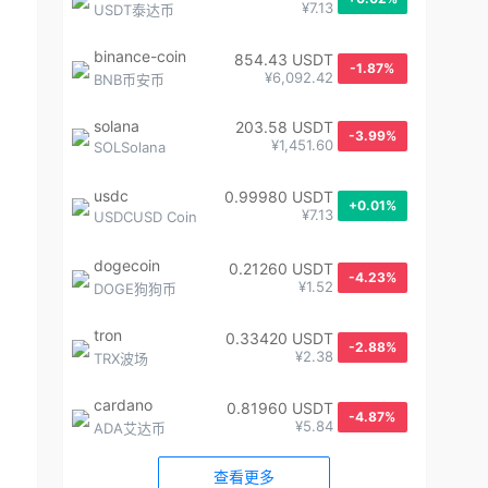
¥7.13
USDT泰达币
binance-coin
854.43 USDT
-1.87%
¥6,092.42
BNB币安币
solana
203.58 USDT
-3.99%
¥1,451.60
SOLSolana
usdc
0.99980 USDT
+0.01%
¥7.13
USDCUSD Coin
dogecoin
0.21260 USDT
-4.23%
¥1.52
DOGE狗狗币
tron
0.33420 USDT
-2.88%
¥2.38
TRX波场
cardano
0.81960 USDT
-4.87%
¥5.84
ADA艾达币
查看更多