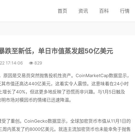
首页
资讯
百科
行情
年暴跌至新低，单日市值蒸发超50亿美元
22 17:14:06
829
点，原因是交易员突然抛售投机性资产。
CoinMarketCap
数据显示，
天其市值还高达440亿美元，这着实令人震惊。这意味着在24小时
上增长了40%，但这更多地反映了恐慌而非兴趣。与1月5日触及
，表明市场对模因币的情绪已迅速降温。
遭受了重创。
CoinGecko
数据显示，全球加密货币市值从11月1日的
短三周内蒸发了约8000亿美元。就连主流加密货币也未能幸免于抛售