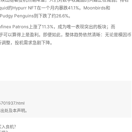
的Hypurr NFT在一个月内暴跌41.1%。Moonbirds和
udgy Penguins则下跌了约26.6%。
ex Patrons上涨了11.3%，成为唯一表现突出的板块；而
下，这几乎可以算得上是盈利。即便如此，整体趋势依然清晰：无论是模因币
新调整，投机需求急剧下降。
5701937.html
始出处及本声明。
买入良机？