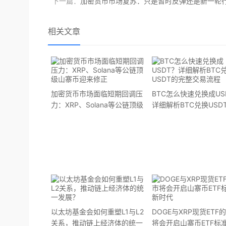
下一篇：
加密货币市场复苏：只是暂时反弹还是新一轮
相关文章
加密货币市场面临短期回调压
BTC怎么快速兑换成US
力：XRP、Solana等公链顶级
详细解析BTC兑换USD
山寨币迎来修正
整交易流程
以太坊基金会如何重塑L1与L2
DOGE与XRP现货ETF
关系，推动链上经济体的统一
将会开启山寨币ETF标