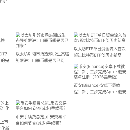
行情？
以太坊ETF单日资金流入首次
DT？
以太坊引领市场热潮L2生态强
超过比特币ETF创历史新高
T的完
势跟进：山寨币季是否已到
来？
币安(Binance)安卓下载教
程：新手三步完成App下载安
装与注册（2026最新版）
币安手续费总览_币安交易平
的上市
台如何节省(减少)手续费？
准化新